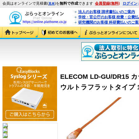
会員はオンラインで見積書(
)を
無料で作成
できます
会員登録(無料)
ログイン
見本
法人のお客様 請求書払いのご案内
学校・官公庁のお客様 校費・公費
研究機関のお客様 科研費払いのご案
ELECOM LD-GU/DR1
ウルトラフラットタイプ 15m 