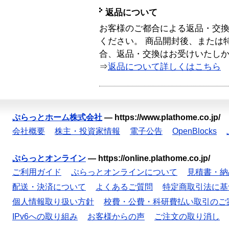
返品について
お客様のご都合による返品・交
ください。 商品開封後、または
合、返品・交換はお受けいたし
⇒
返品について詳しくはこちら
ぷらっとホーム株式会社
—
https://www.plathome.co.jp/
会社概要
株主・投資家情報
電子公告
OpenBlocks
ぷらっとオンライン
—
https://online.plathome.co.jp/
ご利用ガイド
ぷらっとオンラインについて
見積書・納
配送・決済について
よくあるご質問
特定商取引法に基
個人情報取り扱い方針
校費・公費・科研費払い取引のご
IPv6への取り組み
お客様からの声
ご注文の取り消し