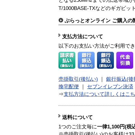
となる250MHzまでの伝送帯域が保
T/1000BASE-TXなどのギガ
ぷらっとオンライン ご購入の
支払方法について
以下のお支払い方法がご利用で
売掛取引(後払い)
｜
銀行振込(後
換宅配便
｜
セブンイレブン決済
⇒
支払方法について詳しくはこ
送料について
1つのご注文毎に
一律1,100円(税
※売掛取引(後払い)のお客様は33