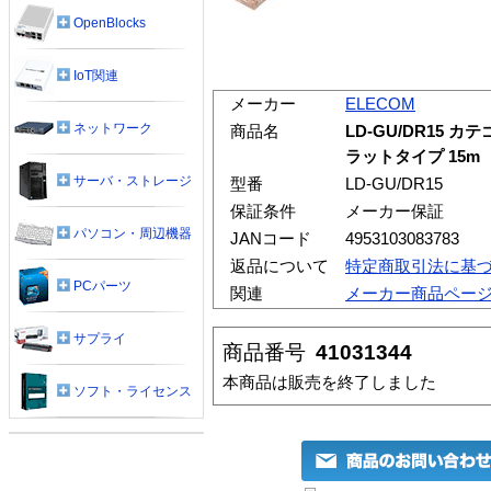
OpenBlocks
IoT関連
メーカー
ELECOM
ネットワーク
商品名
LD-GU/DR15 
ラットタイプ 15m
サーバ・ストレージ
型番
LD-GU/DR15
保証条件
メーカー保証
パソコン・周辺機器
JANコード
4953103083783
返品について
特定商取引法に基
PCパーツ
関連
メーカー商品ペー
サプライ
商品番号
41031344
本商品は販売を終了しました
ソフト・ライセンス