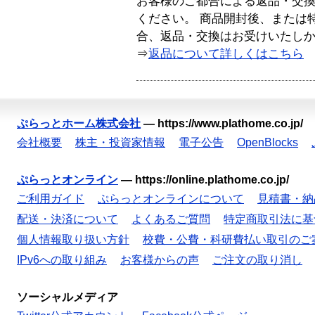
お客様のご都合による返品・交
ください。 商品開封後、または
合、返品・交換はお受けいたし
⇒
返品について詳しくはこちら
ぷらっとホーム株式会社
—
https://www.plathome.co.jp/
会社概要
株主・投資家情報
電子公告
OpenBlocks
ぷらっとオンライン
—
https://online.plathome.co.jp/
ご利用ガイド
ぷらっとオンラインについて
見積書・納
配送・決済について
よくあるご質問
特定商取引法に基
個人情報取り扱い方針
校費・公費・科研費払い取引のご
IPv6への取り組み
お客様からの声
ご注文の取り消し
ソーシャルメディア