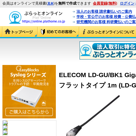
会員はオンラインで見積書(
)を
無料で作成
できます
会員登録(無料)
ログイン
見本
法人のお客様 請求書払いのご案内
学校・官公庁のお客様 校費・公費
研究機関のお客様 科研費払いのご案
ELECOM LD-GU/BK1 G
フラットタイプ 1m (LD-GU