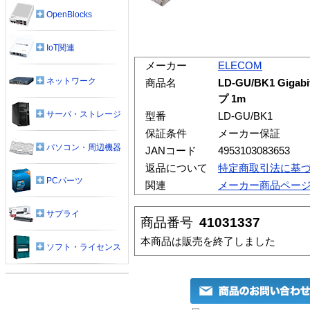
OpenBlocks
IoT関連
メーカー
ELECOM
ネットワーク
商品名
LD-GU/BK1 Gi
プ 1m
サーバ・ストレージ
型番
LD-GU/BK1
保証条件
メーカー保証
パソコン・周辺機器
JANコード
4953103083653
返品について
特定商取引法に基
PCパーツ
関連
メーカー商品ペー
サプライ
商品番号
41031337
本商品は販売を終了しました
ソフト・ライセンス