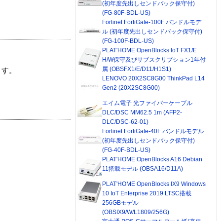
(初年度先出しセンドバック保守付)
(FG-80F-BDL-US)
Fortinet FortiGate-100F バンドルモデ
ル (初年度先出しセンドバック保守付)
(FG-100F-BDL-US)
PLAT'HOME OpenBlocks IoT FX1/E
H/W保守及びサブスクリプション1年付
属 (OBSFX1/E/D11/H1S1)
ます。
LENOVO 20X2SC8G00 ThinkPad L14
Gen2 (20X2SC8G00)
エイム電子 光ファイバーケーブル
DLC/DSC MM62.5 1m (AFP2-
DLC/DSC-62-01)
Fortinet FortiGate-40F バンドルモデル
(初年度先出しセンドバック保守付)
(FG-40F-BDL-US)
PLAT'HOME OpenBlocks A16 Debian
11搭載モデル (OBSA16/D11A)
PLAT'HOME OpenBlocks IX9 Windows
10 IoT Enterprise 2019 LTSC搭載
256GBモデル
(OBSIX9/W/L1809/256G)