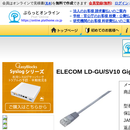
会員はオンラインで見積書(
)を
無料で作成
できます
会員登録(無料)
ログイン
見本
法人のお客様 請求書払いのご案内
学校・官公庁のお客様 校費・公費
研究機関のお客様 科研費払いのご案
ELECOM LD-GU/SV10
メ
商
型
保
J
返