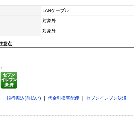
LANケーブル
対象外
対象外
注意点
す。
｜
銀行振込(前払い)
｜
代金引換宅配便
｜
セブンイレブン決済