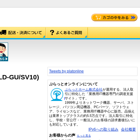
Tweets by platonline
-GU/SV10)
ぷらっとオンラインについて
ぷらっとホーム株式会社
が運用する、法人取
引に特化した「業務用IT機器専門の調達支援
サイト」です。
1999年よりネットワーク機器、サーバ、スト
レージ、パソコン周辺機器、PCパーツ、ソフトウェ
ア、ライセンスなど、業務用IT機器中心に販売。品揃え
は業界トップクラスの約5.5万点です。法人取引に特化
し、学校・官公庁・一般法人のお客様の請求書後払いに
も対応しています。
IPv6への取り組み
会社概要
お客様からの声
もっと見る