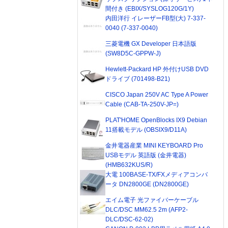
間付き (EBIX/SYSLOG120G/1Y)
内田洋行 イレーザーFB型(大) 7-337-
0040 (7-337-0040)
三菱電機 GX Developer 日本語版
(SW8D5C-GPPW-J)
Hewlett-Packard HP 外付けUSB DVD
ドライブ (701498-B21)
CISCO Japan 250V AC Type A Power
Cable (CAB-TA-250V-JP=)
PLAT'HOME OpenBlocks IX9 Debian
11搭載モデル (OBSIX9/D11A)
金井電器産業 MINI KEYBOARD Pro
USBモデル 英語版 (金井電器)
(HMB632KUS/R)
大電 100BASE-TX/FXメディアコンバ
ータ DN2800GE (DN2800GE)
エイム電子 光ファイバーケーブル
DLC/DSC MM62.5 2m (AFP2-
DLC/DSC-62-02)