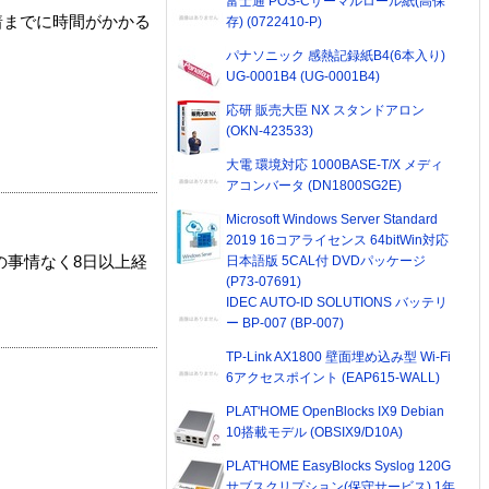
富士通 POS-Cサーマルロール紙(高保
着までに時間がかかる
存) (0722410-P)
パナソニック 感熱記録紙B4(6本入り)
UG-0001B4 (UG-0001B4)
応研 販売大臣 NX スタンドアロン
(OKN-423533)
大電 環境対応 1000BASE-T/X メディ
アコンバータ (DN1800SG2E)
Microsoft Windows Server Standard
2019 16コアライセンス 64bitWin対応
日本語版 5CAL付 DVDパッケージ
の事情なく8日以上経
(P73-07691)
IDEC AUTO-ID SOLUTIONS バッテリ
ー BP-007 (BP-007)
TP-Link AX1800 壁面埋め込み型 Wi-Fi
6アクセスポイント (EAP615-WALL)
PLAT'HOME OpenBlocks IX9 Debian
10搭載モデル (OBSIX9/D10A)
PLAT'HOME EasyBlocks Syslog 120G
サブスクリプション(保守サービス) 1年