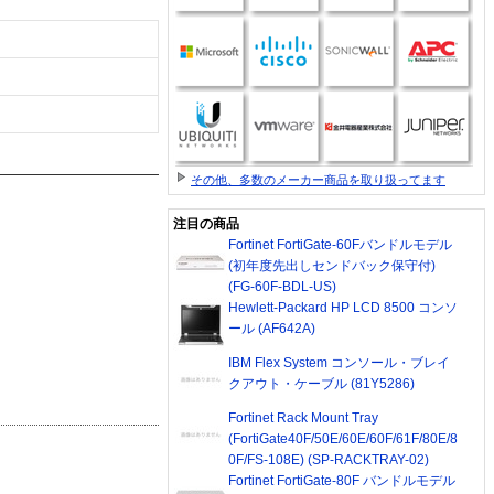
その他、多数のメーカー商品を取り扱ってます
注目の商品
Fortinet FortiGate-60Fバンドルモデル
(初年度先出しセンドバック保守付)
(FG-60F-BDL-US)
Hewlett-Packard HP LCD 8500 コンソ
ール (AF642A)
IBM Flex System コンソール・ブレイ
クアウト・ケーブル (81Y5286)
Fortinet Rack Mount Tray
(FortiGate40F/50E/60E/60F/61F/80E/8
0F/FS-108E) (SP-RACKTRAY-02)
Fortinet FortiGate-80F バンドルモデル