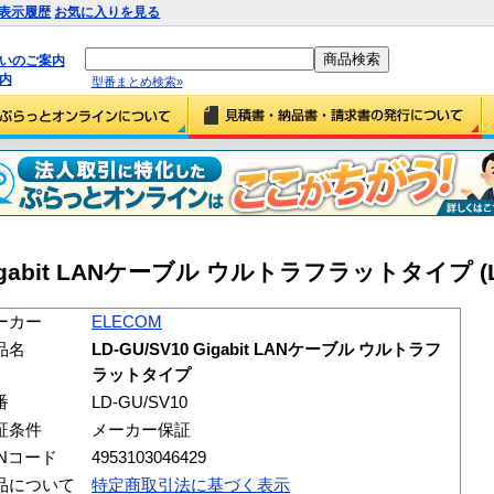
表示履歴
お気に入りを見る
払いのご案内
内
型番まとめ検索»
 Gigabit LANケーブル ウルトラフラットタイプ (LD
ーカー
ELECOM
品名
LD-GU/SV10 Gigabit LANケーブル ウルトラフ
ラットタイプ
番
LD-GU/SV10
証条件
メーカー保証
ANコード
4953103046429
品について
特定商取引法に基づく表示