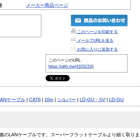
連
メーカー商品ページ
このページを印刷する
メールでURLを送る
お気に入りに追加する
このページのURL
https://plth.me/41031310
LANケーブル
|
CAT6
|
10m
|
シルバー
|
LD-GU・SV
|
LD-GU
規格準拠のLANケーブルです。スーパーフラットケーブルより細く取り