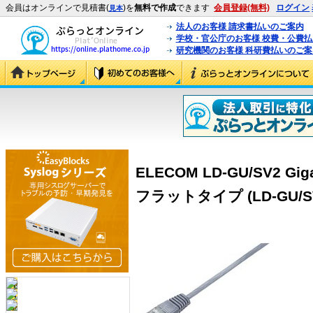
会員はオンラインで見積書(
)を
無料で作成
できます
会員登録(無料)
ログイン
見本
法人のお客様 請求書払いのご案内
学校・官公庁のお客様 校費・公費
研究機関のお客様 科研費払いのご案
ELECOM LD-GU/SV2 G
フラットタイプ (LD-GU/S