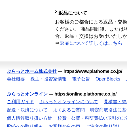
返品について
お客様のご都合による返品・交
ください。 商品開封後、または
合、返品・交換はお受けいたし
⇒
返品について詳しくはこちら
ぷらっとホーム株式会社
—
https://www.plathome.co.jp/
会社概要
株主・投資家情報
電子公告
OpenBlocks
ぷらっとオンライン
—
https://online.plathome.co.jp/
ご利用ガイド
ぷらっとオンラインについて
見積書・納
配送・決済について
よくあるご質問
特定商取引法に基
個人情報取り扱い方針
校費・公費・科研費払い取引のご
IPv6への取り組み
お客様からの声
ご注文の取り消し