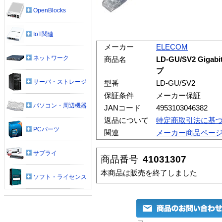
OpenBlocks
IoT関連
メーカー
ELECOM
ネットワーク
商品名
LD-GU/SV2 Gi
プ
サーバ・ストレージ
型番
LD-GU/SV2
保証条件
メーカー保証
パソコン・周辺機器
JANコード
4953103046382
返品について
特定商取引法に基
PCパーツ
関連
メーカー商品ペー
サプライ
商品番号
41031307
本商品は販売を終了しました
ソフト・ライセンス