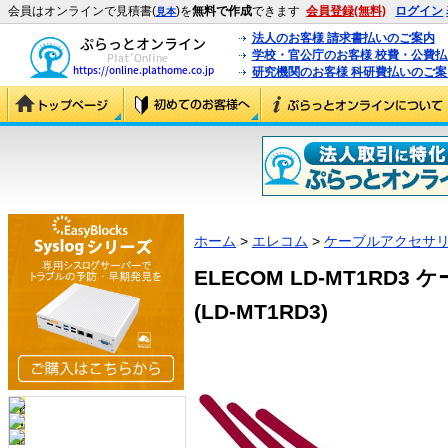
会員はオンラインで見積書(
)を
無料で作成
できます
会員登録(無料)
ログイン
見本
法人のお客様 請求書払いのご案内
学校・官公庁のお客様 校費・公費
研究機関のお客様 科研費払いのご案
ホーム
>
エレコム
>
ケーブルアクセサ
ELECOM LD-MT1RD
(LD-MT1RD3)