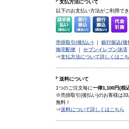
支払方法について
以下のお支払い方法がご利用で
売掛取引(後払い)
｜
銀行振込(後
換宅配便
｜
セブンイレブン決済
⇒
支払方法について詳しくはこ
送料について
1つのご注文毎に
一律1,100円(税
※売掛取引(後払い)のお客様は33
無料！
⇒
送料について詳しくはこちら