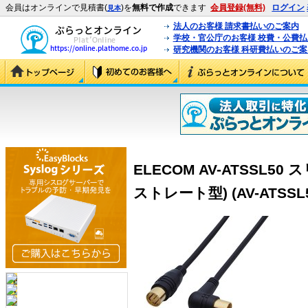
会員はオンラインで見積書(
)を
無料で作成
できます
会員登録(無料)
ログイン
見本
法人のお客様 請求書払いのご案内
学校・官公庁のお客様 校費・公費
研究機関のお客様 科研費払いのご案
ELECOM AV-ATSSL5
ストレート型) (AV-ATSSL5