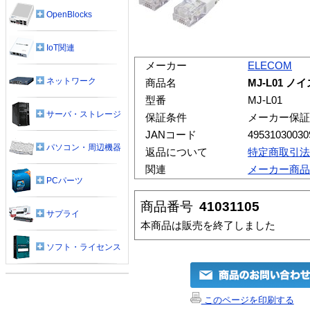
OpenBlocks
IoT関連
メーカー
ELECOM
ネットワーク
商品名
MJ-L01 
型番
MJ-L01
サーバ・ストレージ
保証条件
メーカー保証
JANコード
49531030030
パソコン・周辺機器
返品について
特定商取引法
関連
メーカー商品
PCパーツ
商品番号
41031105
サプライ
本商品は販売を終了しました
ソフト・ライセンス
このページを印刷する