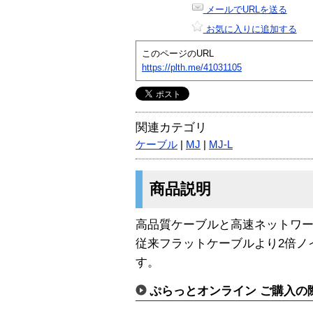
メールでURLを送る
お気に入りに追加する
このページのURL
https://plth.me/41031105
関連カテゴリ
ケーブル
|
MJ
|
MJ-L
商品説明
高品質ケーブルと高速ネットワ
従来フラットケーブルより2倍ノ
す。
ぷらっとオンライン ご購入の