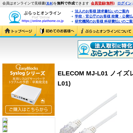
会員はオンラインで見積書(
)を
無料で作成
できます
会員登録(無料)
ログイン
見本
法人のお客様 請求書払いのご案内
学校・官公庁のお客様 校費・公費
研究機関のお客様 科研費払いのご案
ELECOM MJ-L01 ノ
L01)