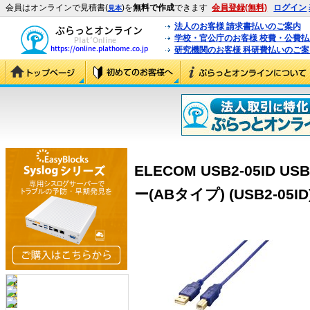
会員はオンラインで見積書(
)を
無料で作成
できます
会員登録(無料)
ログイン
見本
法人のお客様 請求書払いのご案内
学校・官公庁のお客様 校費・公費
研究機関のお客様 科研費払いのご案
ELECOM USB2-05ID 
ー(ABタイプ) (USB2-05ID