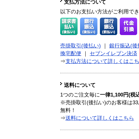
支払方法について
以下のお支払い方法がご利用で
売掛取引(後払い)
｜
銀行振込(後
換宅配便
｜
セブンイレブン決済
⇒
支払方法について詳しくはこ
送料について
1つのご注文毎に
一律1,100円(税
※売掛取引(後払い)のお客様は33
無料！
⇒
送料について詳しくはこちら