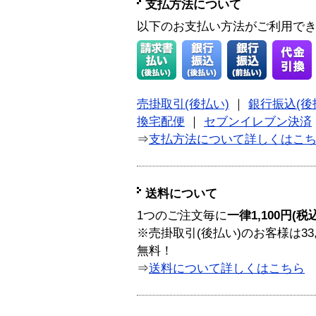
支払方法について
以下のお支払い方法がご利用で
売掛取引(後払い)
｜
銀行振込(後
換宅配便
｜
セブンイレブン決済
⇒
支払方法について詳しくはこ
送料について
1つのご注文毎に
一律1,100円(税
※売掛取引(後払い)のお客様は33
無料！
⇒
送料について詳しくはこちら