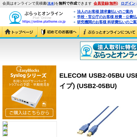
会員はオンラインで見積書(
)を
無料で作成
できます
会員登録(無料)
ログイン
見本
法人のお客様 請求書払いのご案内
学校・官公庁のお客様 校費・公費
研究機関のお客様 科研費払いのご案
ELECOM USB2-05BU 
イプ) (USB2-05BU)