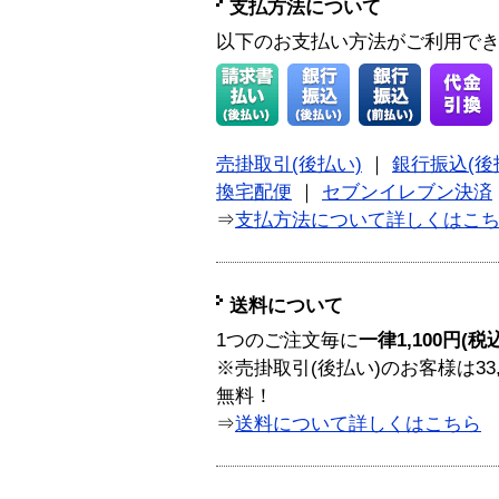
支払方法について
以下のお支払い方法がご利用で
売掛取引(後払い)
｜
銀行振込(後
換宅配便
｜
セブンイレブン決済
⇒
支払方法について詳しくはこ
送料について
1つのご注文毎に
一律1,100円(税
※売掛取引(後払い)のお客様は33
無料！
⇒
送料について詳しくはこちら