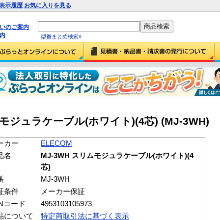
表示履歴
お気に入りを見る
払いのご案内
内
型番まとめ検索»
ムモジュラケーブル(ホワイト)(4芯) (MJ-3WH)
ーカー
ELECOM
品名
MJ-3WH スリムモジュラケーブル(ホワイト)(4
芯)
番
MJ-3WH
証条件
メーカー保証
ANコード
4953103105973
品について
特定商取引法に基づく表示