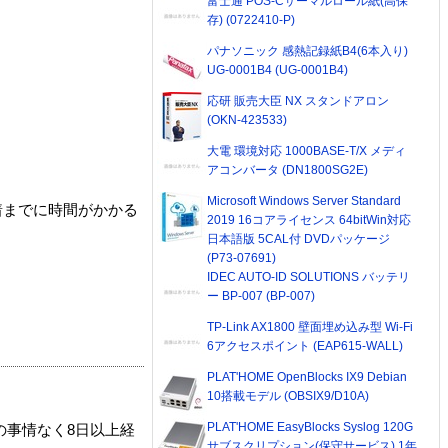
富士通 POS-Cサーマルロール紙(高保
存) (0722410-P)
パナソニック 感熱記録紙B4(6本入り)
UG-0001B4 (UG-0001B4)
応研 販売大臣 NX スタンドアロン
(OKN-423533)
大電 環境対応 1000BASE-T/X メディ
アコンバータ (DN1800SG2E)
Microsoft Windows Server Standard
着までに時間がかかる
2019 16コアライセンス 64bitWin対応
日本語版 5CAL付 DVDパッケージ
(P73-07691)
IDEC AUTO-ID SOLUTIONS バッテリ
ー BP-007 (BP-007)
TP-Link AX1800 壁面埋め込み型 Wi-Fi
6アクセスポイント (EAP615-WALL)
PLAT'HOME OpenBlocks IX9 Debian
10搭載モデル (OBSIX9/D10A)
PLAT'HOME EasyBlocks Syslog 120G
の事情なく8日以上経
サブスクリプション(保守サービス) 1年