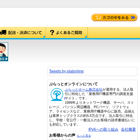
Tweets by platonline
ぷらっとオンラインについて
ぷらっとホーム株式会社
が運用する、法人取
引に特化した「業務用IT機器専門の調達支援
サイト」です。
1999年よりネットワーク機器、サーバ、スト
レージ、パソコン周辺機器、PCパーツ、ソフトウェ
ア、ライセンスなど、業務用IT機器中心に販売。品揃え
は業界トップクラスの約5.5万点です。法人取引に特化
し、学校・官公庁・一般法人のお客様の請求書後払いに
も対応しています。
IPv6への取り組み
会社概要
お客様からの声
もっと見る