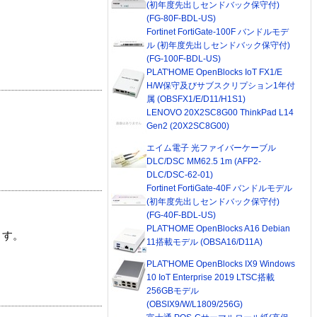
(初年度先出しセンドバック保守付)
(FG-80F-BDL-US)
Fortinet FortiGate-100F バンドルモデ
ル (初年度先出しセンドバック保守付)
(FG-100F-BDL-US)
PLAT'HOME OpenBlocks IoT FX1/E
H/W保守及びサブスクリプション1年付
属 (OBSFX1/E/D11/H1S1)
LENOVO 20X2SC8G00 ThinkPad L14
Gen2 (20X2SC8G00)
エイム電子 光ファイバーケーブル
DLC/DSC MM62.5 1m (AFP2-
DLC/DSC-62-01)
Fortinet FortiGate-40F バンドルモデル
(初年度先出しセンドバック保守付)
(FG-40F-BDL-US)
PLAT'HOME OpenBlocks A16 Debian
ます。
11搭載モデル (OBSA16/D11A)
PLAT'HOME OpenBlocks IX9 Windows
10 IoT Enterprise 2019 LTSC搭載
256GBモデル
(OBSIX9/W/L1809/256G)