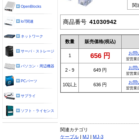
関
OpenBlocks
商品番号
41030942
IoT関連
ネットワーク
数量
販売価格
(税込)
サーバ・ストレージ
お問
656
円
1
翌営業
パソコン・周辺機器
お問
2 - 9
649
円
翌営業
PCパーツ
お問
10以上
636
円
翌営業
サプライ
ソフト・ライセンス
関連カテゴリ
ケーブル
|
MJ
|
MJ-3