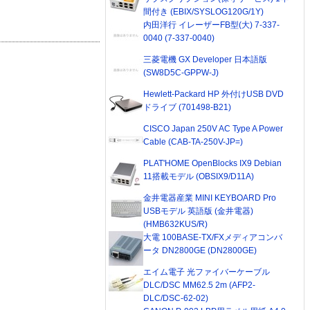
間付き (EBIX/SYSLOG120G/1Y)
内田洋行 イレーザーFB型(大) 7-337-
0040 (7-337-0040)
三菱電機 GX Developer 日本語版
(SW8D5C-GPPW-J)
Hewlett-Packard HP 外付けUSB DVD
ドライブ (701498-B21)
CISCO Japan 250V AC Type A Power
Cable (CAB-TA-250V-JP=)
PLAT'HOME OpenBlocks IX9 Debian
11搭載モデル (OBSIX9/D11A)
金井電器産業 MINI KEYBOARD Pro
USBモデル 英語版 (金井電器)
(HMB632KUS/R)
大電 100BASE-TX/FXメディアコンバ
ータ DN2800GE (DN2800GE)
エイム電子 光ファイバーケーブル
DLC/DSC MM62.5 2m (AFP2-
DLC/DSC-62-02)