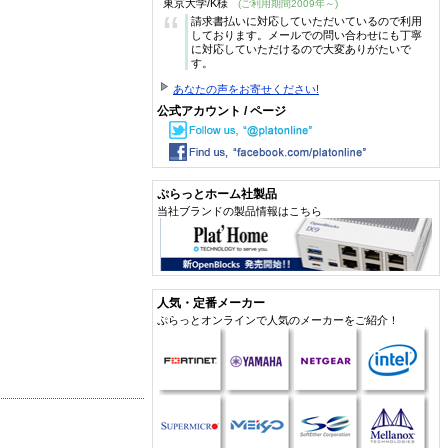
東京大学/K様
(ご利用期間2009年～)
“
請求書払いに対応していただいているので利用
しております。メールでの問い合わせにも丁寧
に対応していただけるので大変ありがたいで
す。
あなたの声をお寄せください!
公式アカウント / ページ
ぷらっとホーム社製品
当社ブランドの製品情報はこちら
人気・定番メーカー
ぷらっとオンラインで人気のメーカーをご紹介！