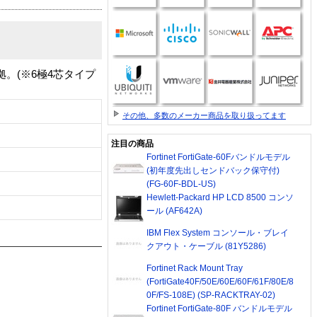
。(※6極4芯タイプ
その他、多数のメーカー商品を取り扱ってます
注目の商品
Fortinet FortiGate-60Fバンドルモデル
(初年度先出しセンドバック保守付)
(FG-60F-BDL-US)
Hewlett-Packard HP LCD 8500 コンソ
ール (AF642A)
IBM Flex System コンソール・ブレイ
クアウト・ケーブル (81Y5286)
Fortinet Rack Mount Tray
(FortiGate40F/50E/60E/60F/61F/80E/8
0F/FS-108E) (SP-RACKTRAY-02)
Fortinet FortiGate-80F バンドルモデル