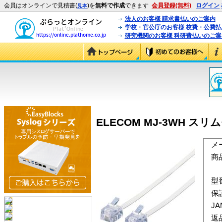
会員はオンラインで見積書(
)を
無料で作成
できます
会員登録(無料)
ログイン
見本
法人のお客様 請求書払いのご案内
学校・官公庁のお客様 校費・公費
研究機関のお客様 科研費払いのご案
ELECOM MJ-3WH スリ
メ
商
型
保
J
返