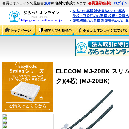
会員はオンラインで見積書(
)を
無料で作成
できます
会員登録(無料)
ログイン
見本
法人のお客様 請求書払いのご案内
学校・官公庁のお客様 校費・公費
研究機関のお客様 科研費払いのご案
ELECOM MJ-20BK 
ク)(4芯) (MJ-20BK)