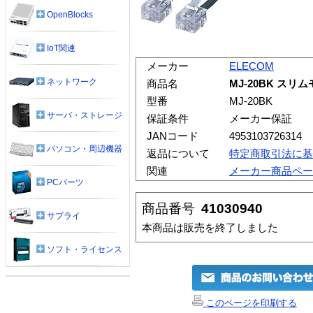
OpenBlocks
IoT関連
メーカー
ELECOM
ネットワーク
商品名
MJ-20BK スリ
型番
MJ-20BK
サーバ・ストレージ
保証条件
メーカー保証
JANコード
4953103726314
パソコン・周辺機器
返品について
特定商取引法に基
関連
メーカー商品ペー
PCパーツ
商品番号
41030940
サプライ
本商品は販売を終了しました
ソフト・ライセンス
このページを印刷する