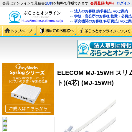
会員はオンラインで見積書(
)を
無料で作成
できます
会員登録(無料)
ログイン
見本
法人のお客様 請求書払いのご案内
学校・官公庁のお客様 校費・公費
研究機関のお客様 科研費払いのご案
ELECOM MJ-15WH
ト)(4芯) (MJ-15WH)