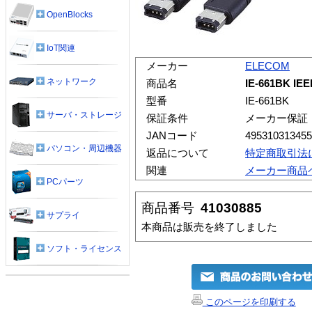
OpenBlocks
IoT関連
メーカー
ELECOM
ネットワーク
商品名
IE-661BK 
型番
IE-661BK
サーバ・ストレージ
保証条件
メーカー保証
JANコード
495310313455
パソコン・周辺機器
返品について
特定商取引法
関連
メーカー商品
PCパーツ
商品番号
41030885
サプライ
本商品は販売を終了しました
ソフト・ライセンス
このページを印刷する