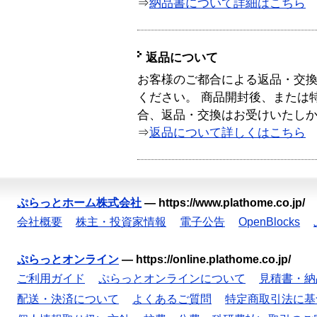
⇒
納品書について詳細はこちら
返品について
お客様のご都合による返品・交
ください。 商品開封後、または
合、返品・交換はお受けいたし
⇒
返品について詳しくはこちら
ぷらっとホーム株式会社
—
https://www.plathome.co.jp/
会社概要
株主・投資家情報
電子公告
OpenBlocks
ぷらっとオンライン
—
https://online.plathome.co.jp/
ご利用ガイド
ぷらっとオンラインについて
見積書・納
配送・決済について
よくあるご質問
特定商取引法に基