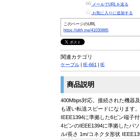
メールでURLを送る
お気に入りに追加する
このページのURL
https://plth.me/41030885
関連カテゴリ
ケーブル
|
IE-661
|
IE
商品説明
400Mbps対応。接続された機
も遅い転送スピードになります。仕
IEEE1394に準拠した6ピン端
4ピンのIEEE1394に準拠した
ル/長さ 1m/コネクタ形状 IEEE1394 