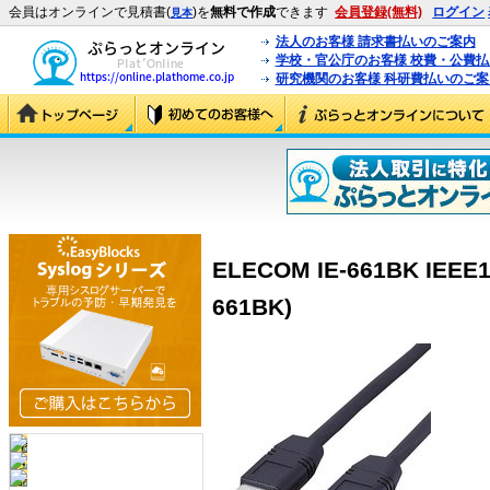
会員はオンラインで見積書(
)を
無料で作成
できます
会員登録(無料)
ログイン
見本
法人のお客様 請求書払いのご案内
学校・官公庁のお客様 校費・公費
研究機関のお客様 科研費払いのご案
ELECOM IE-661BK IEE
661BK)