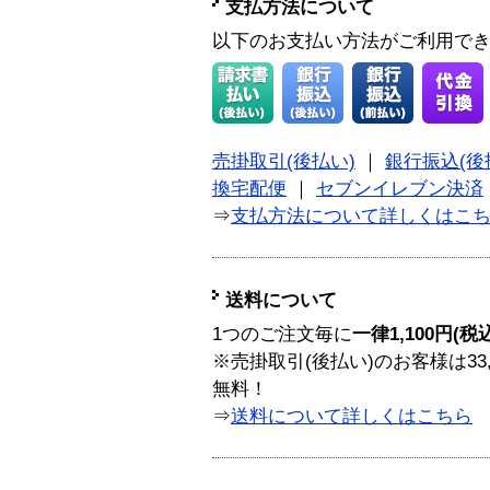
支払方法について
以下のお支払い方法がご利用で
売掛取引(後払い)
｜
銀行振込(後
換宅配便
｜
セブンイレブン決済
⇒
支払方法について詳しくはこ
送料について
1つのご注文毎に
一律1,100円(税
※売掛取引(後払い)のお客様は33
無料！
⇒
送料について詳しくはこちら