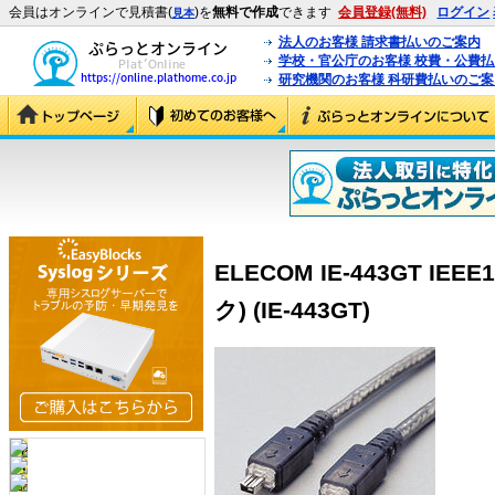
会員はオンラインで見積書(
)を
無料で作成
できます
会員登録(無料)
ログイン
見本
法人のお客様 請求書払いのご案内
学校・官公庁のお客様 校費・公費
研究機関のお客様 科研費払いのご案
ELECOM IE-443GT I
ク) (IE-443GT)