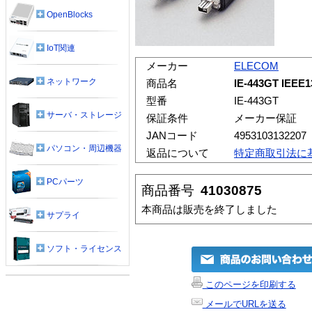
OpenBlocks
IoT関連
メーカー
ELECOM
ネットワーク
商品名
IE-443GT I
型番
IE-443GT
サーバ・ストレージ
保証条件
メーカー保証
JANコード
4953103132207
パソコン・周辺機器
返品について
特定商取引法に
PCパーツ
商品番号
41030875
本商品は販売を終了しました
サプライ
ソフト・ライセンス
このページを印刷する
メールでURLを送る