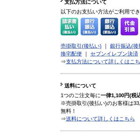
支払方法について
以下のお支払い方法がご利用で
売掛取引(後払い)
｜
銀行振込(後
換宅配便
｜
セブンイレブン決済
⇒
支払方法について詳しくはこ
送料について
1つのご注文毎に
一律1,100円(税
※売掛取引(後払い)のお客様は33
無料！
⇒
送料について詳しくはこちら