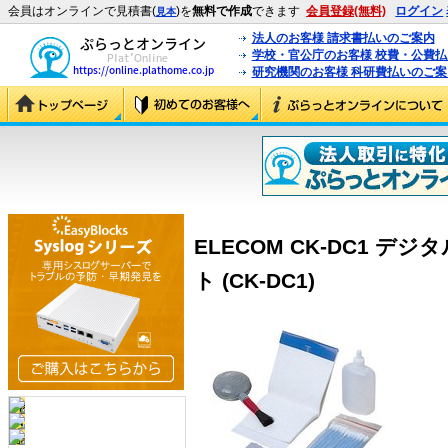
会員はオンラインで見積書(
)を
無料で作成
できます
会員登録(無料)
ログイン
見本
法人のお客様 請求書払いのご案内
学校・官公庁のお客様 校費・公費
研究機関のお客様 科研費払いのご案
ELECOM CK-DC1 
ト (CK-DC1)