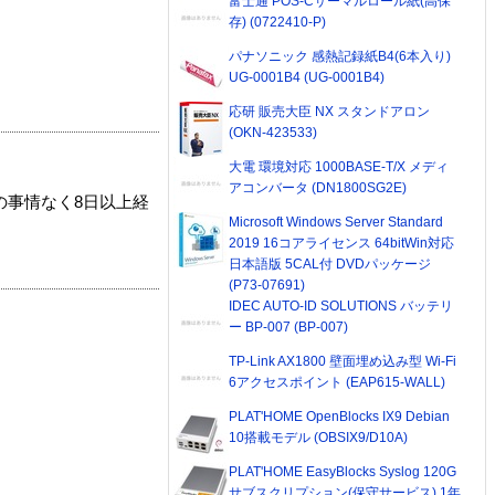
富士通 POS-Cサーマルロール紙(高保
存) (0722410-P)
パナソニック 感熱記録紙B4(6本入り)
UG-0001B4 (UG-0001B4)
応研 販売大臣 NX スタンドアロン
(OKN-423533)
大電 環境対応 1000BASE-T/X メディ
アコンバータ (DN1800SG2E)
の事情なく8日以上経
Microsoft Windows Server Standard
2019 16コアライセンス 64bitWin対応
日本語版 5CAL付 DVDパッケージ
(P73-07691)
IDEC AUTO-ID SOLUTIONS バッテリ
ー BP-007 (BP-007)
TP-Link AX1800 壁面埋め込み型 Wi-Fi
6アクセスポイント (EAP615-WALL)
PLAT'HOME OpenBlocks IX9 Debian
10搭載モデル (OBSIX9/D10A)
PLAT'HOME EasyBlocks Syslog 120G
サブスクリプション(保守サービス) 1年