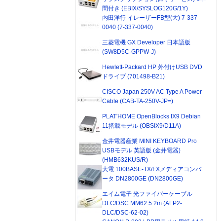
間付き (EBIX/SYSLOG120G/1Y)
内田洋行 イレーザーFB型(大) 7-337-
0040 (7-337-0040)
三菱電機 GX Developer 日本語版
(SW8D5C-GPPW-J)
Hewlett-Packard HP 外付けUSB DVD
ドライブ (701498-B21)
CISCO Japan 250V AC Type A Power
Cable (CAB-TA-250V-JP=)
PLAT'HOME OpenBlocks IX9 Debian
11搭載モデル (OBSIX9/D11A)
金井電器産業 MINI KEYBOARD Pro
USBモデル 英語版 (金井電器)
(HMB632KUS/R)
大電 100BASE-TX/FXメディアコンバ
ータ DN2800GE (DN2800GE)
エイム電子 光ファイバーケーブル
DLC/DSC MM62.5 2m (AFP2-
DLC/DSC-62-02)