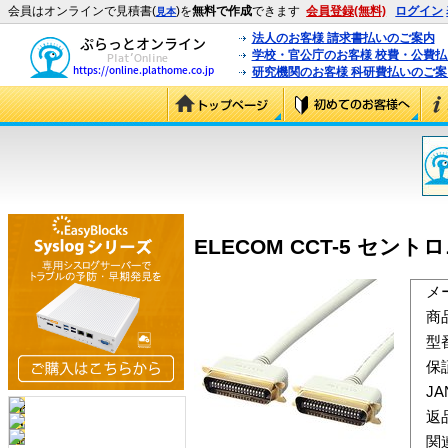
会員はオンラインで見積書(
)を
無料で作成
できます
会員登録(無料)
ログイン
見本
法人のお客様 請求書払いのご案内
学校・官公庁のお客様 校費・公費
研究機関のお客様 科研費払いのご案
ELECOM CCT-5 セント
メ
商
型
保
J
返
関