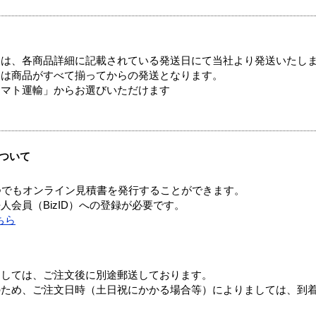
ては、各商品詳細に記載されている発送日にて当社より発送いたし
送は商品がすべて揃ってからの発送となります。
ヤマト運輸」からお選びいただけます
ついて
つでもオンライン見積書を発行することができます。
会員（BizID）への登録が必要です。
ちら
ましては、ご注文後に別途郵送しております。
のため、ご注文日時（土日祝にかかる場合等）によりましては、到