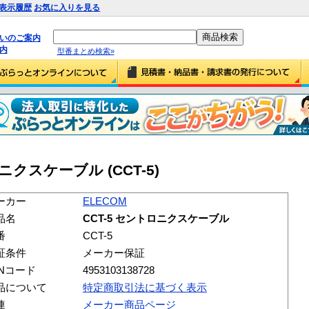
表示履歴
お気に入りを見る
払いのご案内
内
型番まとめ検索»
ロニクスケーブル (CCT-5)
ーカー
ELECOM
品名
CCT-5 セントロニクスケーブル
番
CCT-5
証条件
メーカー保証
ANコード
4953103138728
品について
特定商取引法に基づく表示
連
メーカー商品ページ