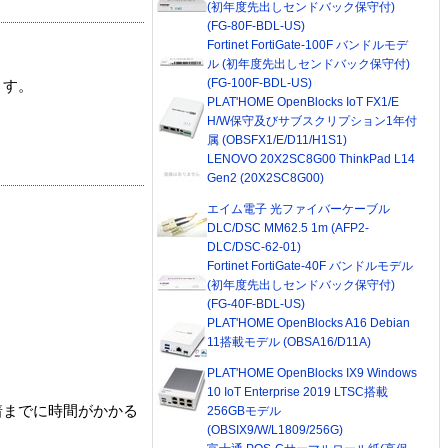
(初年度先出しセンドバック保守付)
(FG-80F-BDL-US)
Fortinet FortiGate-100F バンドルモデ
ル (初年度先出しセンドバック保守付)
(FG-100F-BDL-US)
ます。
PLAT'HOME OpenBlocks IoT FX1/E
H/W保守及びサブスクリプション1年付
属 (OBSFX1/E/D11/H1S1)
LENOVO 20X2SC8G00 ThinkPad L14
Gen2 (20X2SC8G00)
エイム電子 光ファイバーケーブル
DLC/DSC MM62.5 1m (AFP2-
DLC/DSC-62-01)
Fortinet FortiGate-40F バンドルモデル
(初年度先出しセンドバック保守付)
(FG-40F-BDL-US)
PLAT'HOME OpenBlocks A16 Debian
11搭載モデル (OBSA16/D11A)
PLAT'HOME OpenBlocks IX9 Windows
10 IoT Enterprise 2019 LTSC搭載
着までに時間がかかる
256GBモデル
(OBSIX9/W/L1809/256G)