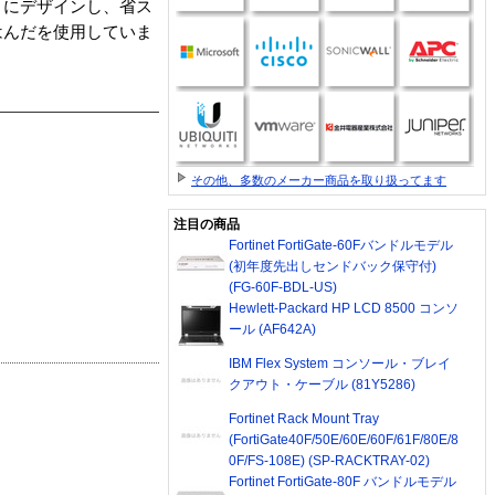
トにデザインし、省ス
はんだを使用していま
その他、多数のメーカー商品を取り扱ってます
注目の商品
Fortinet FortiGate-60Fバンドルモデル
(初年度先出しセンドバック保守付)
(FG-60F-BDL-US)
Hewlett-Packard HP LCD 8500 コンソ
ール (AF642A)
IBM Flex System コンソール・ブレイ
クアウト・ケーブル (81Y5286)
Fortinet Rack Mount Tray
(FortiGate40F/50E/60E/60F/61F/80E/8
0F/FS-108E) (SP-RACKTRAY-02)
Fortinet FortiGate-80F バンドルモデル