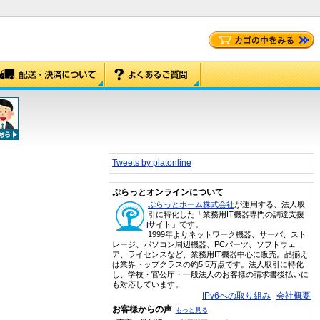
Tweets by platonline
ぷらっとオンラインについて
ぷらっとホーム株式会社
が運用する、法人取
引に特化した「業務用IT機器専門の調達支援
サイト」です。
1999年よりネットワーク機器、サーバ、スト
レージ、パソコン周辺機器、PCパーツ、ソフトウェ
ア、ライセンスなど、業務用IT機器中心に販売。品揃え
は業界トップクラスの約5.5万点です。法人取引に特化
し、学校・官公庁・一般法人のお客様の請求書後払いに
も対応しています。
IPv6への取り組み
会社概要
お客様からの声
もっと見る