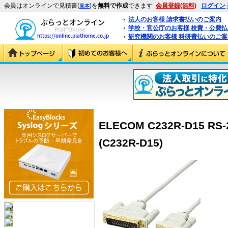
会員はオンラインで見積書(
)を
無料で作成
できます
会員登録(無料)
ログイン
見本
法人のお客様 請求書払いのご案内
学校・官公庁のお客様 校費・公費
研究機関のお客様 科研費払いのご案
ELECOM C232R-D15 
(C232R-D15)