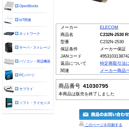
OpenBlocks
IoT関連
メーカー
ELECOM
ネットワーク
商品名
C232N-2530
型番
C232N-2530
サーバ・ストレージ
保証条件
メーカー保証
JANコード
495310313874
パソコン・周辺機器
返品について
特定商取引法
関連
メーカー商品
PCパーツ
商品番号
41030795
サプライ
本商品は販売を終了しました
ソフト・ライセンス
このページを印刷する