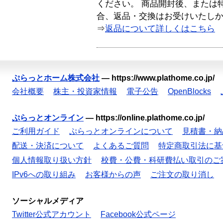
ください。 商品開封後、または
合、返品・交換はお受けいたし
⇒
返品について詳しくはこちら
ぷらっとホーム株式会社
—
https://www.plathome.co.jp/
会社概要
株主・投資家情報
電子公告
OpenBlocks
ぷらっとオンライン
—
https://online.plathome.co.jp/
ご利用ガイド
ぷらっとオンラインについて
見積書・納
配送・決済について
よくあるご質問
特定商取引法に基
個人情報取り扱い方針
校費・公費・科研費払い取引のご
IPv6への取り組み
お客様からの声
ご注文の取り消し
ソーシャルメディア
Twitter公式アカウント
Facebook公式ページ