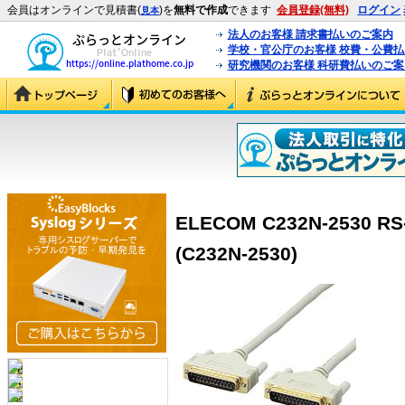
会員はオンラインで見積書(
)を
無料で作成
できます
会員登録(無料)
ログイン
見本
法人のお客様 請求書払いのご案内
学校・官公庁のお客様 校費・公費
研究機関のお客様 科研費払いのご案
ELECOM C232N-2530
(C232N-2530)