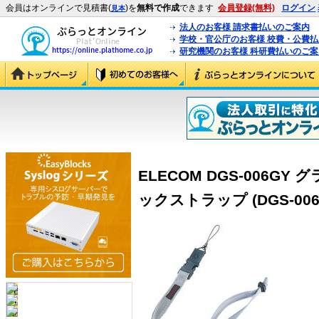
会員はオンラインで見積書(
)を
無料で作成
できます
会員登録(無料)
ログイン
見本
法人のお客様 請求書払いのご案内
学校・官公庁のお客様 校費・公費
研究機関のお客様 科研費払いのご案
ELECOM DGS-006G
ックストラップ (DGS-006