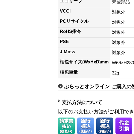
エコリーフ
未登録品
VCCI
対象外
PCリサイクル
対象外
RoHS指令
対象外
PSE
対象外
J-Moss
対象外
梱包サイズ(WxHxD)mm
W69×H28
梱包重量
32g
ぷらっとオンライン ご購入の
支払方法について
以下のお支払い方法がご利用で