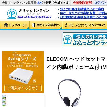
会員はオンラインで見積書(
)を
無料で作成
できます
会員登録(無料)
ログイン
見本
法人のお客様 請求書払いのご案内
学校・官公庁のお客様 校費・公費
研究機関のお客様 科研費払いのご案
ELECOM ヘッドセット
イク内臓/ボリューム付 (MS-