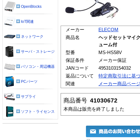
OpenBlocks
IoT関連
メーカー
ELECOM
ネットワーク
商品名
ヘッドセットマイク
ューム付
サーバ・ストレージ
型番
MS-HS58V
保証条件
メーカー保証
パソコン・周辺機器
JANコード
4953103154032
返品について
特定商取引法に基
PCパーツ
関連
メーカー商品ペー
サプライ
商品番号
41030672
本商品は販売を終了しました
ソフト・ライセンス