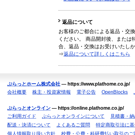
返品について
お客様のご都合による返品・交
ください。 商品開封後、または
合、返品・交換はお受けいたし
⇒
返品について詳しくはこちら
ぷらっとホーム株式会社
—
https://www.plathome.co.jp/
会社概要
株主・投資家情報
電子公告
OpenBlocks
ぷらっとオンライン
—
https://online.plathome.co.jp/
ご利用ガイド
ぷらっとオンラインについて
見積書・納
配送・決済について
よくあるご質問
特定商取引法に基
個人情報取り扱い方針
校費・公費・科研費払い取引のご