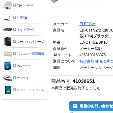
OpenBlocks
IoT関連
メーカー
ELECOM
ネットワーク
商品名
LD-CTFS2/BK1
芯)10m(ブラック)
サーバ・ストレージ
型番
LD-CTFS2/BK10
保証条件
メーカー保証
パソコン・周辺機器
JANコード
4953103153875
返品について
特定商取引法に基
PCパーツ
関連
メーカー商品ペー
サプライ
商品番号
41030651
本商品は販売を終了しました
ソフト・ライセンス