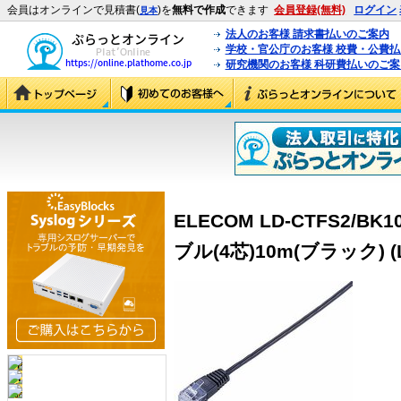
会員はオンラインで見積書(
)を
無料で作成
できます
会員登録(無料)
ログイン
見本
法人のお客様 請求書払いのご案内
学校・官公庁のお客様 校費・公費
研究機関のお客様 科研費払いのご案
ELECOM LD-CTFS2/
ブル(4芯)10m(ブラック) (L