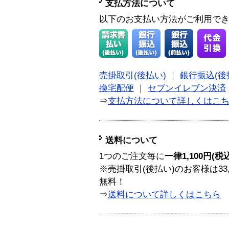
支払方法について
以下のお支払い方法がご利用で
売掛取引(後払い)
｜
銀行振込(後
換宅配便
｜
セブンイレブン決済
⇒
支払方法について詳しくはこ
送料について
1つのご注文毎に
一律1,100円(税
※売掛取引(後払い)のお客様は33
無料！
⇒
送料について詳しくはこちら