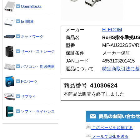
OpenBlocks
IoT関連
メーカー
ELECOM
ネットワーク
商品名
RoHS指令準拠U
型番
MF-AU202GSV/R
サーバ・ストレージ
保証条件
メーカー保証
JANコード
4953103201415
パソコン・周辺機器
返品について
特定商取引法に基
PCパーツ
商品番号
41030624
本商品は販売を終了しました
サプライ
ソフト・ライセンス
このページを印刷する
メールでURLを送る