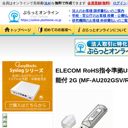
会員はオンラインで見積書(
)を
無料で作成
できます
会員登録(無料)
ログイン
見本
法人のお客様 請求書払いのご案内
学校・官公庁のお客様 校費・公費
研究機関のお客様 科研費払いのご案
ELECOM RoHS指令準
能付 2G (MF-AU202GSV/R