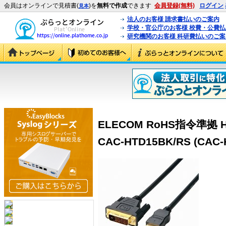
会員はオンラインで見積書(
)を
無料で作成
できます
会員登録(無料)
ログイン
見本
法人のお客様 請求書払いのご案内
学校・官公庁のお客様 校費・公費
研究機関のお客様 科研費払いのご案
ELECOM RoHS指令準拠 H
CAC-HTD15BK/RS (CAC-