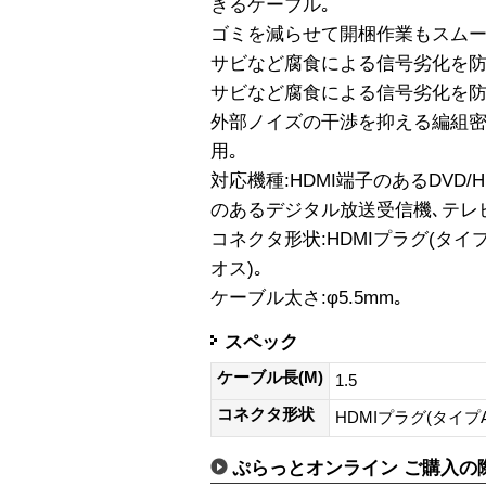
きるケーブル｡
ゴミを減らせて開梱作業もスムー
サビなど腐食による信号劣化を防
サビなど腐食による信号劣化を防
外部ノイズの干渉を抑える編組密
用｡
対応機種:HDMI端子のあるDVD/
のあるデジタル放送受信機､テレ
コネクタ形状:HDMIプラグ(タイプA
オス)｡
ケーブル太さ:φ5.5mm｡
スペック
ケーブル長(M)
1.5
コネクタ形状
HDMIプラグ(タイプA
ぷらっとオンライン ご購入の