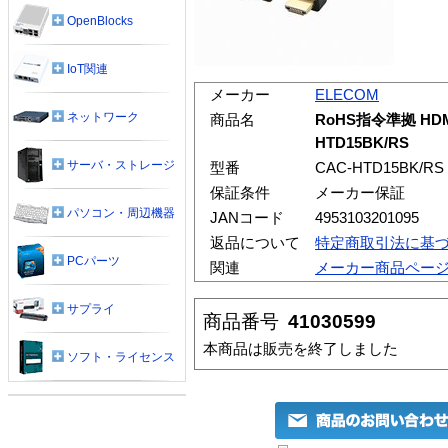
OpenBlocks
IoT関連
メーカー
ELECOM
ネットワーク
商品名
RoHS指令準拠 HDMI
HTD15BK/RS
サーバ・ストレージ
型番
CAC-HTD15BK/RS
保証条件
メーカー保証
パソコン・周辺機器
JANコード
4953103201095
返品について
特定商取引法に基
PCパーツ
関連
メーカー商品ペー
サプライ
商品番号
41030599
本商品は販売を終了しました
ソフト・ライセンス