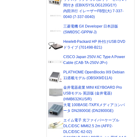
間付き (EBIX/SYSLOG120G/1Y)
内田洋行 イレーザーFB型(大) 7-337-
0040 (7-337-0040)
三菱電機 GX Developer 日本語版
(SW8D5C-GPPW-J)
Hewlett-Packard HP 外付けUSB DVD
ドライブ (701498-B21)
CISCO Japan 250V AC Type A Power
Cable (CAB-TA-250V-JP=)
PLAT'HOME OpenBlocks IX9 Debian
11搭載モデル (OBSIX9/D11A)
金井電器産業 MINI KEYBOARD Pro
USBモデル 英語版 (金井電器)
(HMB632KUS/R)
大電 100BASE-TX/FXメディアコンバ
ータ DN2800GE (DN2800GE)
エイム電子 光ファイバーケーブル
DLC/DSC MM62.5 2m (AFP2-
DLC/DSC-62-02)