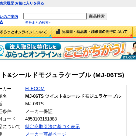
表示履歴
お気に入りを見る
払いのご案内
内
型番まとめ検索»
イスト&シールドモジュラケーブル (MJ-06TS)
ーカー
ELECOM
品名
MJ-06TS ツイスト&シールドモジュラケーブル
番
MJ-06TS
証条件
メーカー保証
ANコード
4953103151888
品について
特定商取引法に基づく表示
連
メーカー商品ページ