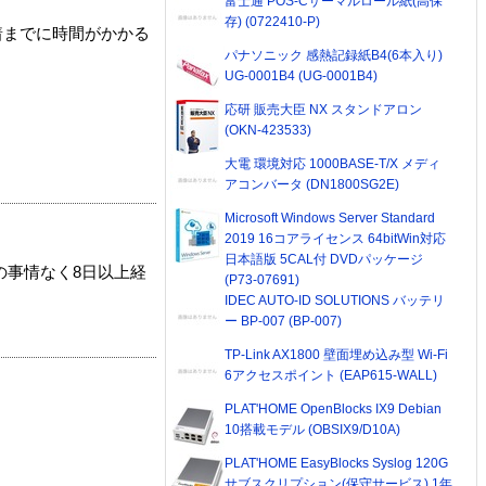
富士通 POS-Cサーマルロール紙(高保
存) (0722410-P)
着までに時間がかかる
パナソニック 感熱記録紙B4(6本入り)
UG-0001B4 (UG-0001B4)
応研 販売大臣 NX スタンドアロン
(OKN-423533)
大電 環境対応 1000BASE-T/X メディ
アコンバータ (DN1800SG2E)
Microsoft Windows Server Standard
2019 16コアライセンス 64bitWin対応
日本語版 5CAL付 DVDパッケージ
の事情なく8日以上経
(P73-07691)
IDEC AUTO-ID SOLUTIONS バッテリ
ー BP-007 (BP-007)
TP-Link AX1800 壁面埋め込み型 Wi-Fi
6アクセスポイント (EAP615-WALL)
PLAT'HOME OpenBlocks IX9 Debian
10搭載モデル (OBSIX9/D10A)
PLAT'HOME EasyBlocks Syslog 120G
サブスクリプション(保守サービス) 1年