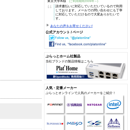
東京大学/K様
(ご利用期間2009年～)
“
請求書払いに対応していただいているので利用
しております。メールでの問い合わせにも丁寧
に対応していただけるので大変ありがたいで
す。
あなたの声をお寄せください!
公式アカウント / ページ
ぷらっとホーム社製品
当社ブランドの製品情報はこちら
人気・定番メーカー
ぷらっとオンラインで人気のメーカーをご紹介！