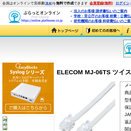
会員はオンラインで見積書(
)を
無料で作成
できます
会員登録(無料)
ログイン
見本
法人のお客様 請求書払いのご案内
学校・官公庁のお客様 校費・公費
研究機関のお客様 科研費払いのご案
ELECOM MJ-06TS ツ
メ
商
型
保
J
返
関