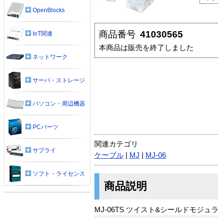
OpenBlocks
商品番号
41030565
IoT関連
本商品は販売を終了しました
ネットワーク
サーバ・ストレージ
パソコン・周辺機器
PCパーツ
関連カテゴリ
サプライ
ケーブル
|
MJ
|
MJ-06
ソフト・ライセンス
商品説明
MJ-06TS ツイスト&シールドモジュ