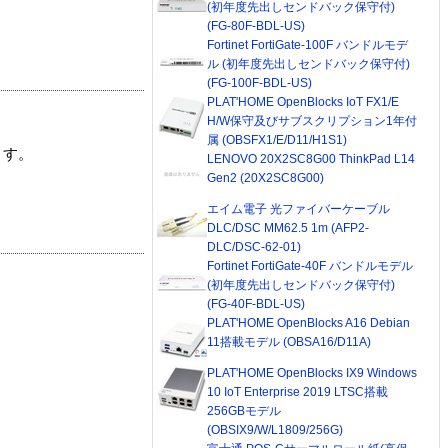
(初年度先出しセンドバック保守付)
(FG-80F-BDL-US)
Fortinet FortiGate-100F バンドルモデ
ル (初年度先出しセンドバック保守付)
(FG-100F-BDL-US)
PLAT'HOME OpenBlocks IoT FX1/E
H/W保守及びサブスクリプション1年付
属 (OBSFX1/E/D11/H1S1)
ます。
LENOVO 20X2SC8G00 ThinkPad L14
Gen2 (20X2SC8G00)
エイム電子 光ファイバーケーブル
DLC/DSC MM62.5 1m (AFP2-
DLC/DSC-62-01)
Fortinet FortiGate-40F バンドルモデル
(初年度先出しセンドバック保守付)
(FG-40F-BDL-US)
PLAT'HOME OpenBlocks A16 Debian
11搭載モデル (OBSA16/D11A)
PLAT'HOME OpenBlocks IX9 Windows
10 IoT Enterprise 2019 LTSC搭載
256GBモデル
(OBSIX9/W/L1809/256G)