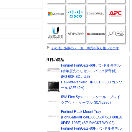
その他、多数のメーカー商品を取り扱ってます
注目の商品
Fortinet FortiGate-60Fバンドルモデル
(初年度先出しセンドバック保守付)
(FG-60F-BDL-US)
Hewlett-Packard HP LCD 8500 コンソ
ール (AF642A)
IBM Flex System コンソール・ブレイ
クアウト・ケーブル (81Y5286)
Fortinet Rack Mount Tray
(FortiGate40F/50E/60E/60F/61F/80E/8
0F/FS-108E) (SP-RACKTRAY-02)
Fortinet FortiGate-80F バンドルモデル