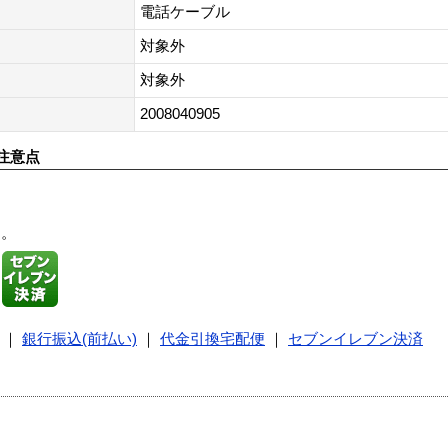
電話ケーブル
対象外
対象外
2008040905
注意点
す。
｜
銀行振込(前払い)
｜
代金引換宅配便
｜
セブンイレブン決済