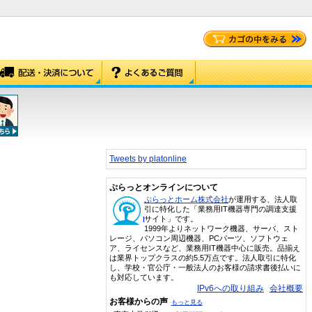
Tweets by platonline
ぷらっとオンラインについて
ぷらっとホーム株式会社
が運用する、法人取
引に特化した「業務用IT機器専門の調達支援
サイト」です。
1999年よりネットワーク機器、サーバ、スト
レージ、パソコン周辺機器、PCパーツ、ソフトウェ
ア、ライセンスなど、業務用IT機器中心に販売。品揃え
は業界トップクラスの約5.5万点です。法人取引に特化
し、学校・官公庁・一般法人のお客様の請求書後払いに
も対応しています。
IPv6への取り組み
会社概要
お客様からの声
もっと見る