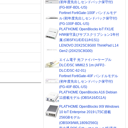
(初年度先出しセンドバック保守付)
(FG-80F-BDL-US)
Fortinet FortiGate-100F バンドルモデ
ル (初年度先出しセンドバック保守付)
(FG-100F-BDL-US)
PLAT'HOME OpenBlocks IoT FX1/E
H/W保守及びサブスクリプション1年付
属 (OBSFX1/E/D11/H1S1)
LENOVO 20X2SC8G00 ThinkPad L14
Gen2 (20X2SC8G00)
エイム電子 光ファイバーケーブル
DLC/DSC MM62.5 1m (AFP2-
DLC/DSC-62-01)
Fortinet FortiGate-40F バンドルモデル
(初年度先出しセンドバック保守付)
(FG-40F-BDL-US)
PLAT'HOME OpenBlocks A16 Debian
11搭載モデル (OBSA16/D11A)
PLAT'HOME OpenBlocks IX9 Windows
10 IoT Enterprise 2019 LTSC搭載
256GBモデル
(OBSIX9/W/L1809/256G)