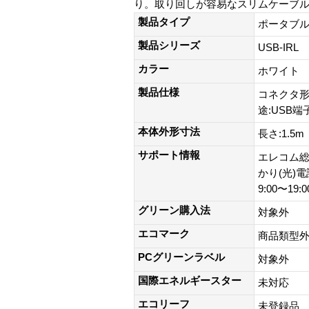
り。取り回しが容易なスリムケーブ
製品タイプ
ポータブル
製品シリーズ
USB-IRL
カラー
ホワイト
製品仕様
コネクタ形
途:USB端
本体外形寸法
長さ:1.5m
サポート情報
エレコム総合
かり(光)
9:00〜19
グリーン購入法
対象外
エコマーク
商品類型
PCグリーンラベル
対象外
国際エネルギースター
未対応
エコリーフ
未登録品