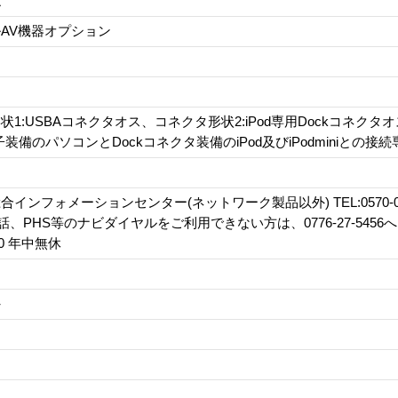
ル
AV機器オプション
状1:USBAコネクタオス、コネクタ形状2:iPod専用Dockコネク
子装備のパソコンとDockコネクタ装備のiPod及びiPodminiとの接
インフォメーションセンター(ネットワーク製品以外) TEL:0570-084
電話、PHS等のナビダイヤルをご利用できない方は、0776-27-5456
:00 年中無休
外