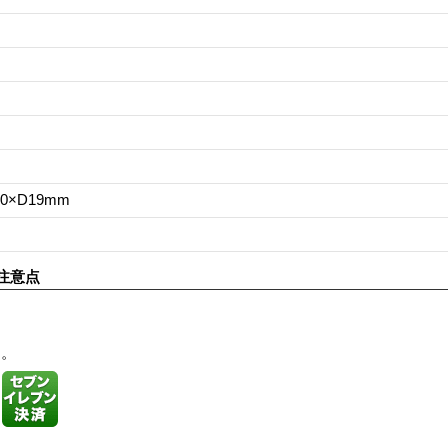
60×D19mm
注意点
す。