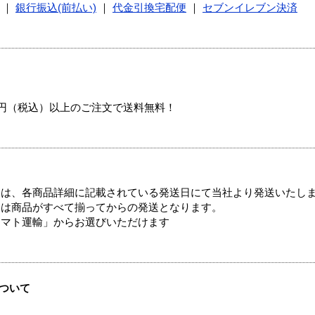
｜
銀行振込(前払い)
｜
代金引換宅配便
｜
セブンイレブン決済
00円（税込）以上のご注文で送料無料！
ては、各商品詳細に記載されている発送日にて当社より発送いたし
送は商品がすべて揃ってからの発送となります。
ヤマト運輸」からお選びいただけます
ついて