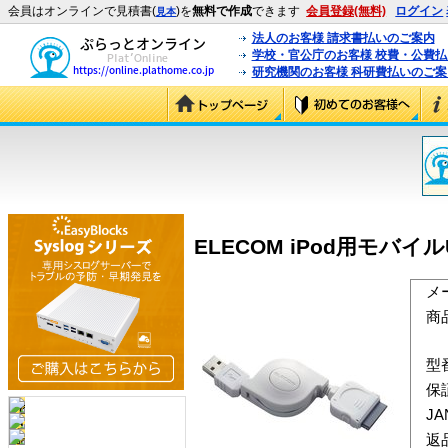
会員はオンラインで見積書(
)を
無料で作成
できます
会員登録(無料)
ログイン
見本
法人のお客様 請求書払いのご案内
学校・官公庁のお客様 校費・公費
研究機関のお客様 科研費払いのご案
ELECOM iPod用モバイルUS
メ
商
型
保
J
返