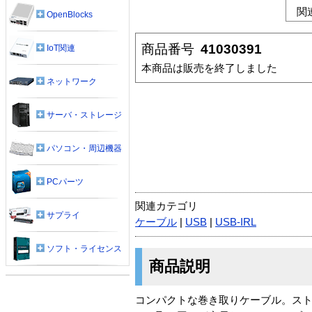
関
OpenBlocks
商品番号
41030391
IoT関連
本商品は販売を終了しました
ネットワーク
サーバ・ストレージ
パソコン・周辺機器
PCパーツ
関連カテゴリ
サプライ
ケーブル
|
USB
|
USB-IRL
ソフト・ライセンス
商品説明
コンパクトな巻き取りケーブル。ス