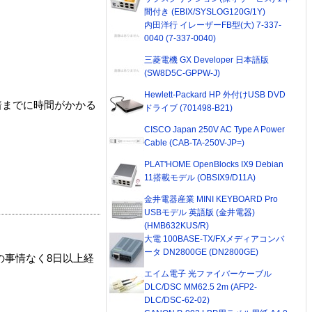
間付き (EBIX/SYSLOG120G/1Y)
内田洋行 イレーザーFB型(大) 7-337-
0040 (7-337-0040)
三菱電機 GX Developer 日本語版
(SW8D5C-GPPW-J)
Hewlett-Packard HP 外付けUSB DVD
着までに時間がかかる
ドライブ (701498-B21)
CISCO Japan 250V AC Type A Power
Cable (CAB-TA-250V-JP=)
PLAT'HOME OpenBlocks IX9 Debian
11搭載モデル (OBSIX9/D11A)
金井電器産業 MINI KEYBOARD Pro
USBモデル 英語版 (金井電器)
(HMB632KUS/R)
大電 100BASE-TX/FXメディアコンバ
ータ DN2800GE (DN2800GE)
の事情なく8日以上経
エイム電子 光ファイバーケーブル
DLC/DSC MM62.5 2m (AFP2-
DLC/DSC-62-02)