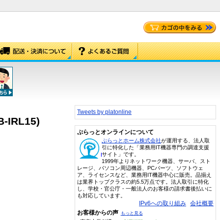
Tweets by platonline
IRL15)
ぷらっとオンラインについて
ぷらっとホーム株式会社
が運用する、法人取
引に特化した「業務用IT機器専門の調達支援
サイト」です。
1999年よりネットワーク機器、サーバ、スト
レージ、パソコン周辺機器、PCパーツ、ソフトウェ
ア、ライセンスなど、業務用IT機器中心に販売。品揃え
は業界トップクラスの約5.5万点です。法人取引に特化
し、学校・官公庁・一般法人のお客様の請求書後払いに
も対応しています。
IPv6への取り組み
会社概要
お客様からの声
もっと見る