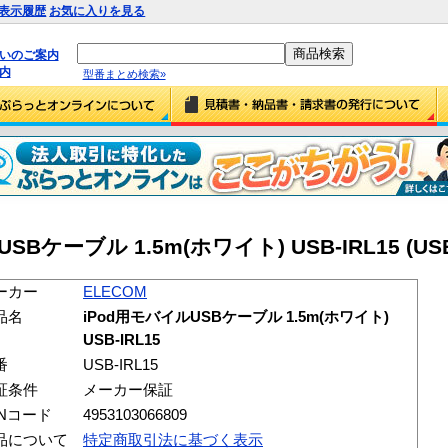
表示履歴
お気に入りを見る
払いのご案内
内
型番まとめ検索»
Bケーブル 1.5m(ホワイト) USB-IRL15 (USB-
ーカー
ELECOM
品名
iPod用モバイルUSBケーブル 1.5m(ホワイト)
USB-IRL15
番
USB-IRL15
証条件
メーカー保証
ANコード
4953103066809
品について
特定商取引法に基づく表示