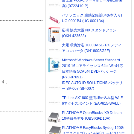
富士通 POS-Cサーマルロール紙(高保
存) (0722410-P)
パナソニック 感熱記録紙B4(6本入り)
UG-0001B4 (UG-0001B4)
応研 販売大臣 NX スタンドアロン
(OKN-423533)
大電 環境対応 1000BASE-T/X メディ
アコンバータ (DN1800SG2E)
Microsoft Windows Server Standard
2019 16コアライセンス 64bitWin対応
日本語版 5CAL付 DVDパッケージ
(P73-07691)
ます。
IDEC AUTO-ID SOLUTIONS バッテリ
ー BP-007 (BP-007)
TP-Link AX1800 壁面埋め込み型 Wi-Fi
6アクセスポイント (EAP615-WALL)
PLAT'HOME OpenBlocks IX9 Debian
10搭載モデル (OBSIX9/D10A)
PLAT'HOME EasyBlocks Syslog 120G
サブスクリプション(保守サービス) 1年