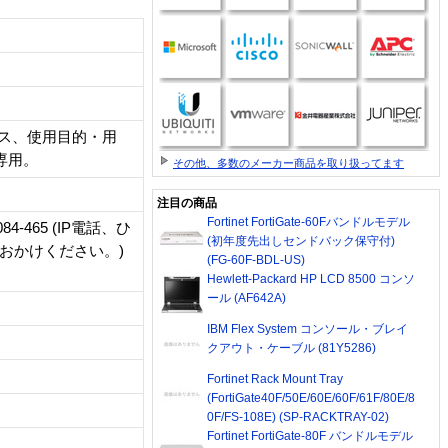
タオス、使用目的・用
続専用。
その他、多数のメーカー商品を取り扱ってます
注目の商品
Fortinet FortiGate-60Fバンドルモデル
-465 (IP電話、ひ
(初年度先出しセンドバック保守付)
へおかけください。)
(FG-60F-BDL-US)
Hewlett-Packard HP LCD 8500 コンソ
ール (AF642A)
IBM Flex System コンソール・ブレイ
クアウト・ケーブル (81Y5286)
Fortinet Rack Mount Tray
(FortiGate40F/50E/60E/60F/61F/80E/8
0F/FS-108E) (SP-RACKTRAY-02)
Fortinet FortiGate-80F バンドルモデル