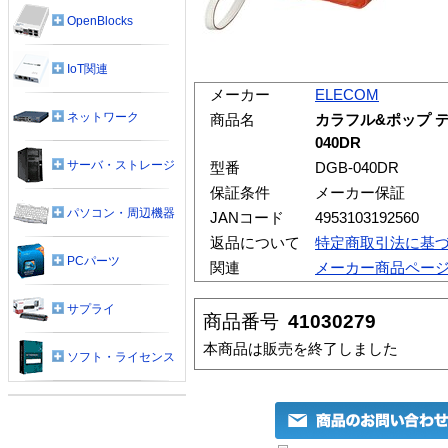
OpenBlocks
IoT関連
メーカー
ELECOM
ネットワーク
商品名
カラフル&ポップ デ
040DR
サーバ・ストレージ
型番
DGB-040DR
保証条件
メーカー保証
パソコン・周辺機器
JANコード
4953103192560
返品について
特定商取引法に基
PCパーツ
関連
メーカー商品ペー
サプライ
商品番号
41030279
本商品は販売を終了しました
ソフト・ライセンス