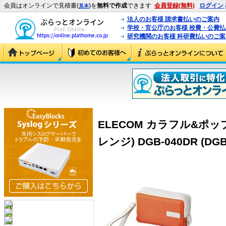
会員はオンラインで見積書(
)を
無料で作成
できます
会員登録(無料)
ログイン
見本
法人のお客様 請求書払いのご案内
学校・官公庁のお客様 校費・公費
研究機関のお客様 科研費払いのご案
ELECOM カラフル&ポ
レンジ) DGB-040DR (DGB