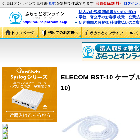
会員はオンラインで見積書(
)を
無料で作成
できます
会員登録(無料)
ログイン
見本
法人のお客様 請求書払いのご案内
学校・官公庁のお客様 校費・公費
研究機関のお客様 科研費払いのご案
ELECOM BST-10 ケー
10)