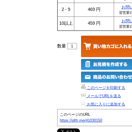
お問
2 - 9
469
円
翌営業
お問
10以上
459
円
翌営業
数量
このページを印刷する
メールでURLを送る
お気に入りに追加する
このページのURL
https://plth.me/41030150