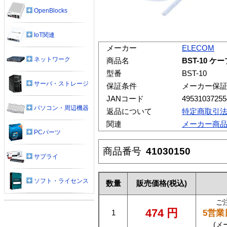
OpenBlocks
IoT関連
メーカー
ELECOM
ネットワーク
商品名
BST-10 
型番
BST-10
サーバ・ストレージ
保証条件
メーカー保
JANコード
49531037255
パソコン・周辺機器
返品について
特定商取引
関連
メーカー商
PCパーツ
商品番号
41030150
サプライ
ソフト・ライセンス
数量
販売価格
(税込)
ご
474
円
5営業
1
(メ