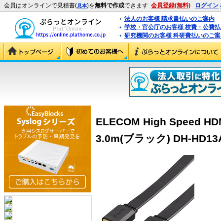
会員はオンラインで見積書(
)を
無料で作成
できます
会員登録(無料)
ログイン
見本
法人のお客様 請求書払いのご案内
学校・官公庁のお客様 校費・公費
研究機関のお客様 科研費払いのご案
ELECOM High Speed
3.0m(ブラック) DH-HD13A