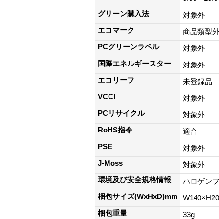
グリーン購入法
対象外
エコマーク
商品類型
PCグリーンラベル
対象外
国際エネルギースター
対象外
エコリーフ
未登録品
VCCI
対象外
PCリサイクル
対象外
RoHS指令
適合
PSE
対象外
J-Moss
対象外
環境及び安全規格情報
ハロゲン
梱包サイズ(WxHxD)mm
W140×H2
梱包重量
33g