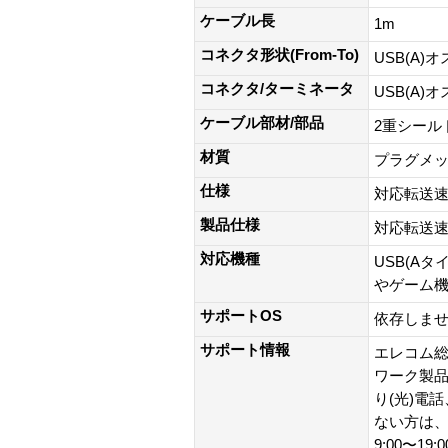
ケーブル長
1m
コネクタ形状(From-To)
USB(A)オス
コネクタ/ターミネータ
USB(A)オス
ケーブル部材/部品
2重シール
材質
プラグメッ
仕様
対応転送速度
製品仕様
対応転送速度
対応機種
USB(A
やゲーム機
サポートOS
依存しま
サポート情報
エレコム総
ワーク製品以外
り(光)電
ない方は、0
9:00〜19