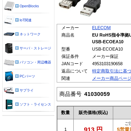
OpenBlocks
IoT関連
メーカー
ELECOM
ネットワーク
商品名
EU RoHS指令準拠
USB-ECOEA10
サーバ・ストレージ
型番
USB-ECOEA10
保証条件
メーカー保証
パソコン・周辺機器
JANコード
4953103190658
返品について
特定商取引法に基
PCパーツ
関連
メーカー商品ペー
サプライ
商品番号
41030059
ソフト・ライセンス
数量
販売価格
(税込)
ご
913
円
5営業
1