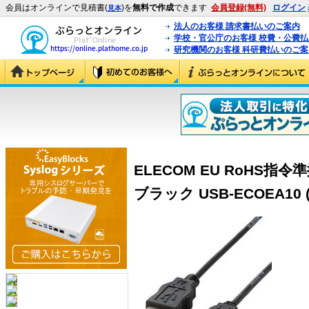
会員はオンラインで見積書(
)を
無料で作成
できます
会員登録(無料)
ログイン
見本
法人のお客様 請求書払いのご案内
学校・官公庁のお客様 校費・公費
研究機関のお客様 科研費払いのご案
ELECOM EU RoHS指令
ブラック USB-ECOEA10 (