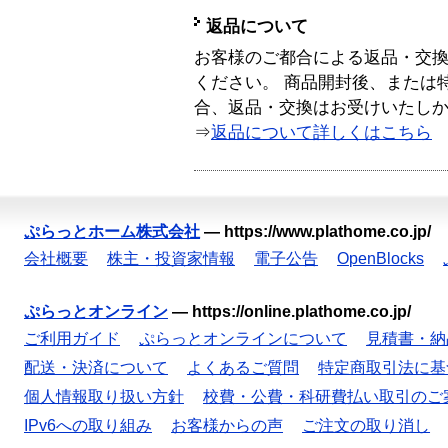
返品について
お客様のご都合による返品・交
ください。 商品開封後、または
合、返品・交換はお受けいたし
⇒
返品について詳しくはこちら
ぷらっとホーム株式会社
—
https://www.plathome.co.jp/
会社概要
株主・投資家情報
電子公告
OpenBlocks
ぷらっとオンライン
—
https://online.plathome.co.jp/
ご利用ガイド
ぷらっとオンラインについて
見積書・納
配送・決済について
よくあるご質問
特定商取引法に基
個人情報取り扱い方針
校費・公費・科研費払い取引のご
IPv6への取り組み
お客様からの声
ご注文の取り消し