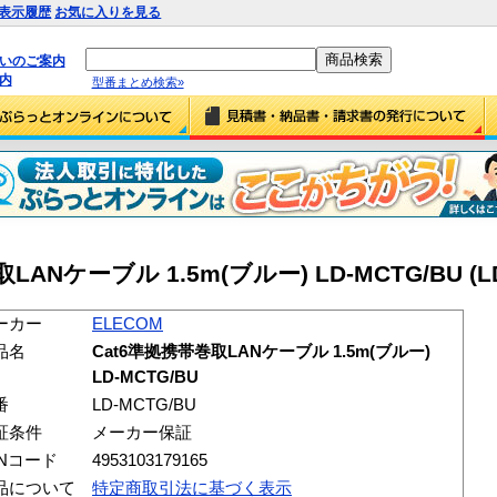
表示履歴
お気に入りを見る
払いのご案内
内
型番まとめ検索»
LANケーブル 1.5m(ブルー) LD-MCTG/BU (LD
ーカー
ELECOM
品名
Cat6準拠携帯巻取LANケーブル 1.5m(ブルー)
LD-MCTG/BU
番
LD-MCTG/BU
証条件
メーカー保証
ANコード
4953103179165
品について
特定商取引法に基づく表示