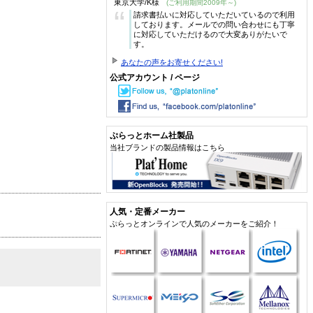
東京大学/K様
(ご利用期間2009年～)
“
請求書払いに対応していただいているので利用
しております。メールでの問い合わせにも丁寧
に対応していただけるので大変ありがたいで
す。
あなたの声をお寄せください!
公式アカウント / ページ
ぷらっとホーム社製品
当社ブランドの製品情報はこちら
人気・定番メーカー
ぷらっとオンラインで人気のメーカーをご紹介！