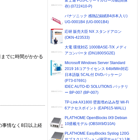
富士通 POS-Cサーマルロール紙(高保
存) (0722410-P)
パナソニック 感熱記録紙B4(6本入り)
UG-0001B4 (UG-0001B4)
応研 販売大臣 NX スタンドアロン
(OKN-423533)
大電 環境対応 1000BASE-T/X メディ
アコンバータ (DN1800SG2E)
着までに時間がかかる
Microsoft Windows Server Standard
2019 16コアライセンス 64bitWin対応
日本語版 5CAL付 DVDパッケージ
(P73-07691)
IDEC AUTO-ID SOLUTIONS バッテリ
ー BP-007 (BP-007)
TP-Link AX1800 壁面埋め込み型 Wi-Fi
6アクセスポイント (EAP615-WALL)
PLAT'HOME OpenBlocks IX9 Debian
10搭載モデル (OBSIX9/D10A)
の事情なく8日以上経
PLAT'HOME EasyBlocks Syslog 120G
サブスクリプション(保守サービス) 1年