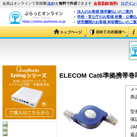
会員はオンラインで見積書(
)を
無料で作成
できます
会員登録(無料)
ログイン
見本
法人のお客様 請求書払いのご案内
学校・官公庁のお客様 校費・公費
研究機関のお客様 科研費払いのご案
ELECOM Cat6準拠携帯巻取
メ
商
型
保
J
返