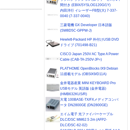
間付き (EBIX/SYSLOG120G/1Y)
内田洋行 イレーザーFB型(大) 7-337-
0040 (7-337-0040)
三菱電機 GX Developer 日本語版
(SW8D5C-GPPW-J)
Hewlett-Packard HP 外付けUSB DVD
ドライブ (701498-B21)
CISCO Japan 250V AC Type A Power
Cable (CAB-TA-250V-JP=)
PLAT'HOME OpenBlocks IX9 Debian
11搭載モデル (OBSIX9/D11A)
金井電器産業 MINI KEYBOARD Pro
USBモデル 英語版 (金井電器)
(HMB632KUS/R)
大電 100BASE-TX/FXメディアコンバ
ータ DN2800GE (DN2800GE)
エイム電子 光ファイバーケーブル
DLC/DSC MM62.5 2m (AFP2-
DLC/DSC-62-02)