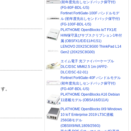
(初年度先出しセンドバック保守付)
(FG-80F-BDL-US)
Fortinet FortiGate-100F バンドルモデ
ル (初年度先出しセンドバック保守付)
(FG-100F-BDL-US)
PLAT'HOME OpenBlocks IoT FX1/E
H/W保守及びサブスクリプション1年付
属 (OBSFX1/E/D11/H1S1)
LENOVO 20X2SC8G00 ThinkPad L14
Gen2 (20X2SC8G00)
エイム電子 光ファイバーケーブル
DLC/DSC MM62.5 1m (AFP2-
DLC/DSC-62-01)
Fortinet FortiGate-40F バンドルモデル
(初年度先出しセンドバック保守付)
ます。
(FG-40F-BDL-US)
PLAT'HOME OpenBlocks A16 Debian
11搭載モデル (OBSA16/D11A)
PLAT'HOME OpenBlocks IX9 Windows
10 IoT Enterprise 2019 LTSC搭載
256GBモデル
(OBSIX9/W/L1809/256G)