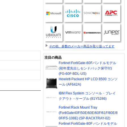
その他、多数のメーカー商品を取り扱ってます
注目の商品
Fortinet FortiGate-60Fバンドルモデル
(初年度先出しセンドバック保守付)
(FG-60F-BDL-US)
Hewlett-Packard HP LCD 8500 コンソ
ール (AF642A)
IBM Flex System コンソール・ブレイ
クアウト・ケーブル (81Y5286)
Fortinet Rack Mount Tray
(FortiGate40F/50E/60E/60F/61F/80E/8
0F/FS-108E) (SP-RACKTRAY-02)
Fortinet FortiGate-80F バンドルモデル