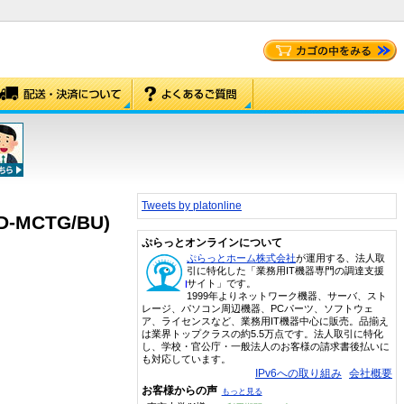
Tweets by platonline
-MCTG/BU)
ぷらっとオンラインについて
ぷらっとホーム株式会社
が運用する、法人取
引に特化した「業務用IT機器専門の調達支援
サイト」です。
1999年よりネットワーク機器、サーバ、スト
レージ、パソコン周辺機器、PCパーツ、ソフトウェ
ア、ライセンスなど、業務用IT機器中心に販売。品揃え
は業界トップクラスの約5.5万点です。法人取引に特化
し、学校・官公庁・一般法人のお客様の請求書後払いに
も対応しています。
IPv6への取り組み
会社概要
お客様からの声
もっと見る