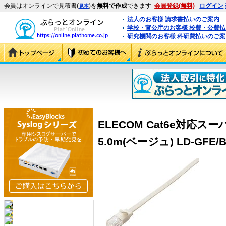
会員はオンラインで見積書(
)を
無料で作成
できます
会員登録(無料)
ログイン
見本
法人のお客様 請求書払いのご案内
学校・官公庁のお客様 校費・公費
研究機関のお客様 科研費払いのご案
ELECOM Cat6e対応
5.0m(ベージュ) LD-GFE/BE