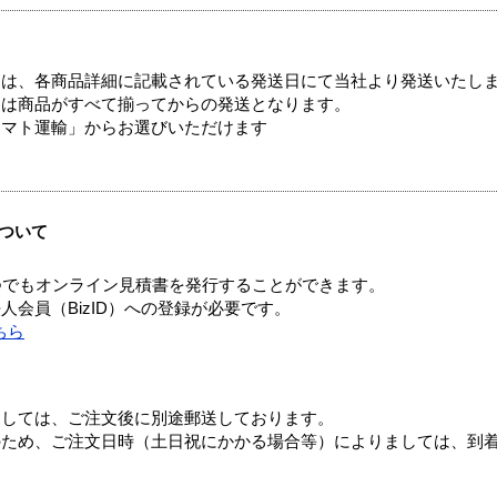
ては、各商品詳細に記載されている発送日にて当社より発送いたし
送は商品がすべて揃ってからの発送となります。
ヤマト運輸」からお選びいただけます
ついて
つでもオンライン見積書を発行することができます。
会員（BizID）への登録が必要です。
ちら
ましては、ご注文後に別途郵送しております。
のため、ご注文日時（土日祝にかかる場合等）によりましては、到