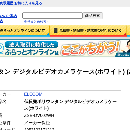
表示履歴
お気に入りを見る
払いのご案内
内
型番まとめ検索»
タン デジタルビデオカメラケース(ホワイト) (Z
ーカー
ELECOM
品名
低反発ポリウレタン デジタルビデオカメラケー
ス(ホワイト)
番
ZSB-DV002WH
証条件
メーカー保証
ANコード
4953103171312