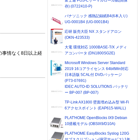
富士通 POS-Cサーマルロール紙(高保
存) (0722410-P)
パナソニック 感熱記録紙B4(6本入り)
UG-0001B4 (UG-0001B4)
応研 販売大臣 NX スタンドアロン
(OKN-423533)
大電 環境対応 1000BASE-T/X メディ
の事情なく8日以上経
アコンバータ (DN1800SG2E)
Microsoft Windows Server Standard
2019 16コアライセンス 64bitWin対応
日本語版 5CAL付 DVDパッケージ
(P73-07691)
IDEC AUTO-ID SOLUTIONS バッテリ
ー BP-007 (BP-007)
TP-Link AX1800 壁面埋め込み型 Wi-Fi
6アクセスポイント (EAP615-WALL)
PLAT'HOME OpenBlocks IX9 Debian
10搭載モデル (OBSIX9/D10A)
PLAT'HOME EasyBlocks Syslog 120G
サブスクリプション(保守サービス) 1年