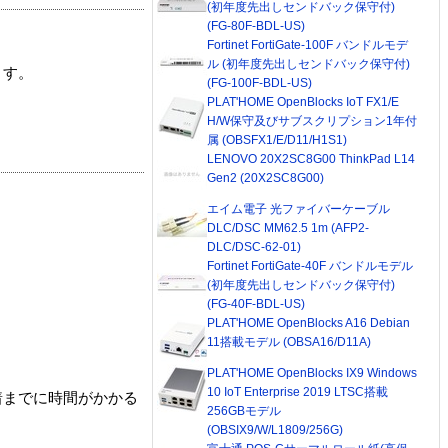
(初年度先出しセンドバック保守付)
(FG-80F-BDL-US)
Fortinet FortiGate-100F バンドルモデ
ル (初年度先出しセンドバック保守付)
ます。
(FG-100F-BDL-US)
PLAT'HOME OpenBlocks IoT FX1/E
H/W保守及びサブスクリプション1年付
属 (OBSFX1/E/D11/H1S1)
LENOVO 20X2SC8G00 ThinkPad L14
Gen2 (20X2SC8G00)
エイム電子 光ファイバーケーブル
DLC/DSC MM62.5 1m (AFP2-
DLC/DSC-62-01)
Fortinet FortiGate-40F バンドルモデル
(初年度先出しセンドバック保守付)
(FG-40F-BDL-US)
PLAT'HOME OpenBlocks A16 Debian
11搭載モデル (OBSA16/D11A)
PLAT'HOME OpenBlocks IX9 Windows
10 IoT Enterprise 2019 LTSC搭載
着までに時間がかかる
256GBモデル
(OBSIX9/W/L1809/256G)