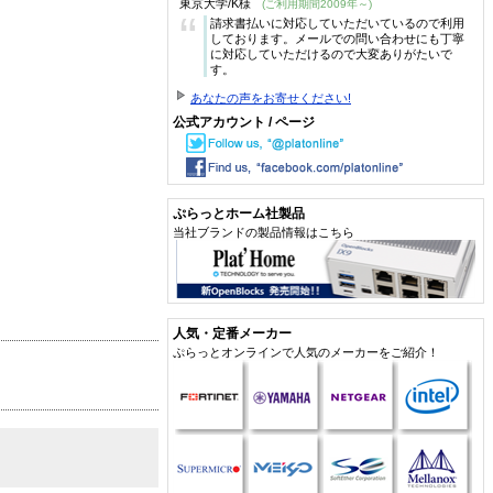
東京大学/K様
(ご利用期間2009年～)
“
請求書払いに対応していただいているので利用
しております。メールでの問い合わせにも丁寧
に対応していただけるので大変ありがたいで
す。
あなたの声をお寄せください!
公式アカウント / ページ
ぷらっとホーム社製品
当社ブランドの製品情報はこちら
人気・定番メーカー
ぷらっとオンラインで人気のメーカーをご紹介！