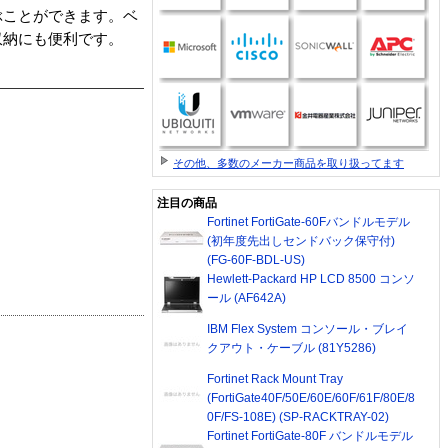
ぶことができます。ベ
収納にも便利です。
その他、多数のメーカー商品を取り扱ってます
注目の商品
Fortinet FortiGate-60Fバンドルモデル
(初年度先出しセンドバック保守付)
(FG-60F-BDL-US)
Hewlett-Packard HP LCD 8500 コンソ
ール (AF642A)
IBM Flex System コンソール・ブレイ
クアウト・ケーブル (81Y5286)
Fortinet Rack Mount Tray
(FortiGate40F/50E/60E/60F/61F/80E/8
0F/FS-108E) (SP-RACKTRAY-02)
Fortinet FortiGate-80F バンドルモデル