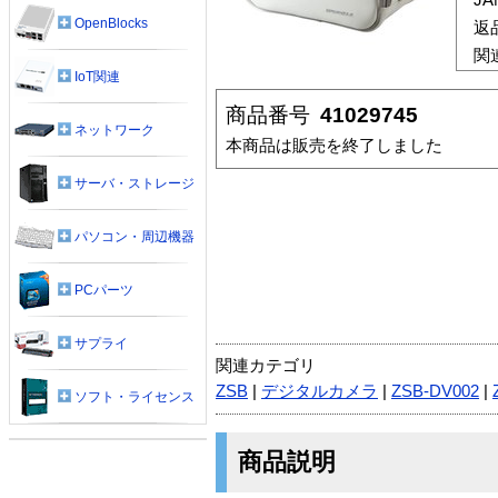
OpenBlocks
返
関
IoT関連
商品番号
41029745
ネットワーク
本商品は販売を終了しました
サーバ・ストレージ
パソコン・周辺機器
PCパーツ
サプライ
関連カテゴリ
ZSB
|
デジタルカメラ
|
ZSB-DV002
|
ソフト・ライセンス
商品説明