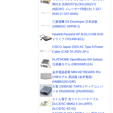
間付き (EBIX/SYSLOG120G/1Y)
内田洋行 イレーザーFB型(大) 7-337-
0040 (7-337-0040)
三菱電機 GX Developer 日本語版
(SW8D5C-GPPW-J)
Hewlett-Packard HP 外付けUSB DVD
ドライブ (701498-B21)
CISCO Japan 250V AC Type A Power
Cable (CAB-TA-250V-JP=)
PLAT'HOME OpenBlocks IX9 Debian
11搭載モデル (OBSIX9/D11A)
金井電器産業 MINI KEYBOARD Pro
USBモデル 英語版 (金井電器)
(HMB632KUS/R)
大電 100BASE-TX/FXメディアコンバ
ータ DN2800GE (DN2800GE)
エイム電子 光ファイバーケーブル
DLC/DSC MM62.5 2m (AFP2-
DLC/DSC-62-02)