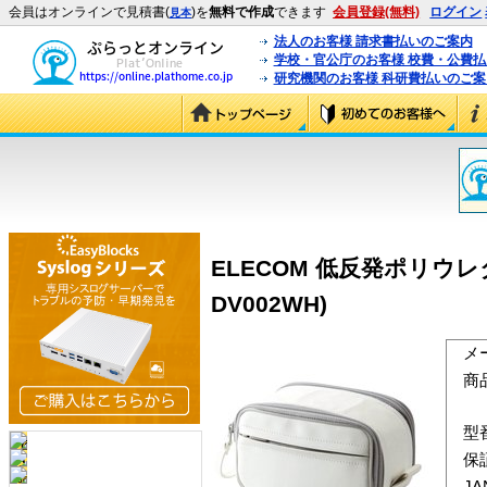
会員はオンラインで見積書(
)を
無料で作成
できます
会員登録(無料)
ログイン
見本
法人のお客様 請求書払いのご案内
学校・官公庁のお客様 校費・公費
研究機関のお客様 科研費払いのご案
ELECOM 低反発ポリウレ
DV002WH)
メ
商
型
保
J