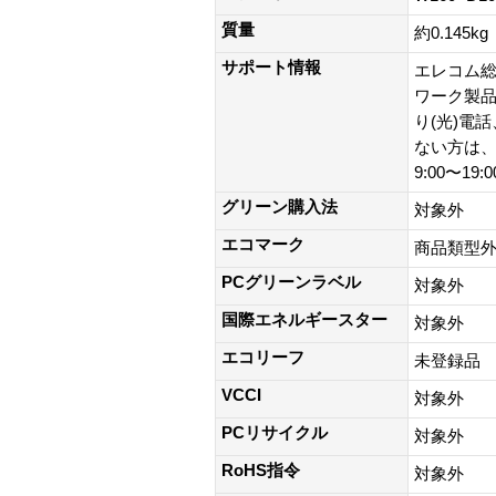
質量
約0.145kg
サポート情報
エレコム総
ワーク製品以外
り(光)電
ない方は、0
9:00〜19
グリーン購入法
対象外
エコマーク
商品類型
PCグリーンラベル
対象外
国際エネルギースター
対象外
エコリーフ
未登録品
VCCI
対象外
PCリサイクル
対象外
RoHS指令
対象外