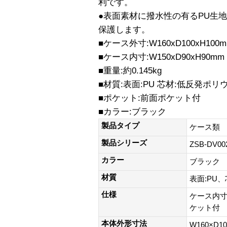
利です。
●表面素材に撥水性の有るPU生
保護します。
■ケース外寸:W160xD100xH100
■ケース内寸:W150xD90xH90mm
■重量:約0.145kg
■材質:表面:PU 芯材:低反発ポリ
■ポケット:前面ポケット付
■カラー:ブラック
製品タイプ
ケース類
製品シリーズ
ZSB-DV00
カラー
ブラック
材質
表面:PU
仕様
ケース内寸:
ケット付
本体外形寸法
W160×D1