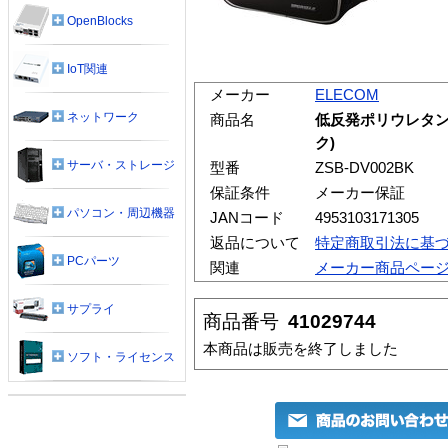
OpenBlocks
IoT関連
メーカー
ELECOM
ネットワーク
商品名
低反発ポリウレタン
ク)
サーバ・ストレージ
型番
ZSB-DV002BK
保証条件
メーカー保証
パソコン・周辺機器
JANコード
4953103171305
返品について
特定商取引法に基
PCパーツ
関連
メーカー商品ペー
サプライ
商品番号
41029744
本商品は販売を終了しました
ソフト・ライセンス