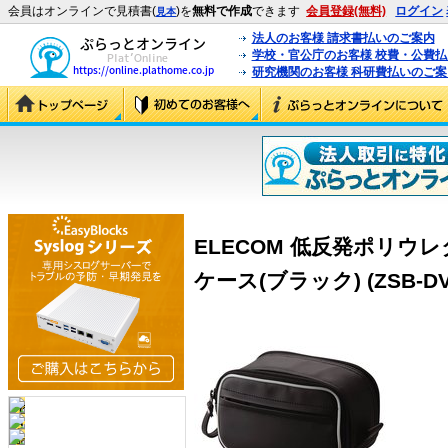
会員はオンラインで見積書(
)を
無料で作成
できます
会員登録(無料)
ログイン
見本
法人のお客様 請求書払いのご案内
学校・官公庁のお客様 校費・公費
研究機関のお客様 科研費払いのご案
ELECOM 低反発ポリウ
ケース(ブラック) (ZSB-DV