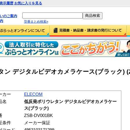
表示履歴
お気に入りを見る
払いのご案内
内
型番まとめ検索»
タン デジタルビデオカメラケース(ブラック) (Z
ーカー
ELECOM
品名
低反発ポリウレタン デジタルビデオカメラケー
ス(ブラック)
番
ZSB-DV001BK
証条件
メーカー保証
ANコード
4953103171299