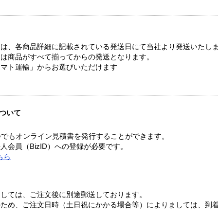
ては、各商品詳細に記載されている発送日にて当社より発送いたし
送は商品がすべて揃ってからの発送となります。
ヤマト運輸」からお選びいただけます
ついて
つでもオンライン見積書を発行することができます。
会員（BizID）への登録が必要です。
ちら
ましては、ご注文後に別途郵送しております。
のため、ご注文日時（土日祝にかかる場合等）によりましては、到