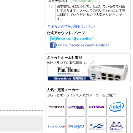
東京大学/K様
(ご利用期間2009年～)
“
請求書払いに対応していただいているので利用
しております。メールでの問い合わせにも丁寧
に対応していただけるので大変ありがたいで
す。
あなたの声をお寄せください!
公式アカウント / ページ
ぷらっとホーム社製品
当社ブランドの製品情報はこちら
人気・定番メーカー
ぷらっとオンラインで人気のメーカーをご紹介！