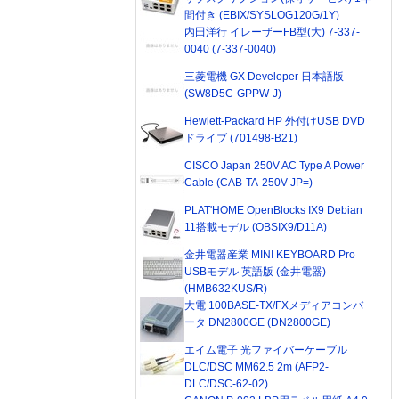
間付き (EBIX/SYSLOG120G/1Y)
内田洋行 イレーザーFB型(大) 7-337-
0040 (7-337-0040)
三菱電機 GX Developer 日本語版
(SW8D5C-GPPW-J)
Hewlett-Packard HP 外付けUSB DVD
ドライブ (701498-B21)
CISCO Japan 250V AC Type A Power
Cable (CAB-TA-250V-JP=)
PLAT'HOME OpenBlocks IX9 Debian
11搭載モデル (OBSIX9/D11A)
金井電器産業 MINI KEYBOARD Pro
USBモデル 英語版 (金井電器)
(HMB632KUS/R)
大電 100BASE-TX/FXメディアコンバ
ータ DN2800GE (DN2800GE)
エイム電子 光ファイバーケーブル
DLC/DSC MM62.5 2m (AFP2-
DLC/DSC-62-02)