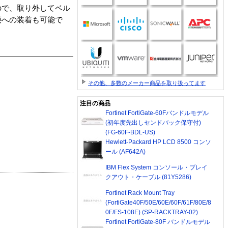
ので、取り外してベル
腰への装着も可能で
その他、多数のメーカー商品を取り扱ってます
注目の商品
Fortinet FortiGate-60Fバンドルモデル
(初年度先出しセンドバック保守付)
(FG-60F-BDL-US)
Hewlett-Packard HP LCD 8500 コンソ
ール (AF642A)
IBM Flex System コンソール・ブレイ
クアウト・ケーブル (81Y5286)
Fortinet Rack Mount Tray
(FortiGate40F/50E/60E/60F/61F/80E/8
0F/FS-108E) (SP-RACKTRAY-02)
Fortinet FortiGate-80F バンドルモデル