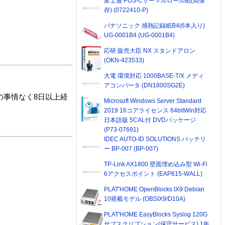
富士通 POS-Cサーマルロール紙(高保
存) (0722410-P)
パナソニック 感熱記録紙B4(6本入り)
UG-0001B4 (UG-0001B4)
応研 販売大臣 NX スタンドアロン
(OKN-423533)
大電 環境対応 1000BASE-T/X メディ
アコンバータ (DN1800SG2E)
の事情なく8日以上経
Microsoft Windows Server Standard
2019 16コアライセンス 64bitWin対応
日本語版 5CAL付 DVDパッケージ
(P73-07691)
IDEC AUTO-ID SOLUTIONS バッテリ
ー BP-007 (BP-007)
TP-Link AX1800 壁面埋め込み型 Wi-Fi
6アクセスポイント (EAP615-WALL)
PLAT'HOME OpenBlocks IX9 Debian
10搭載モデル (OBSIX9/D10A)
PLAT'HOME EasyBlocks Syslog 120G
サブスクリプション(保守サービス) 1年