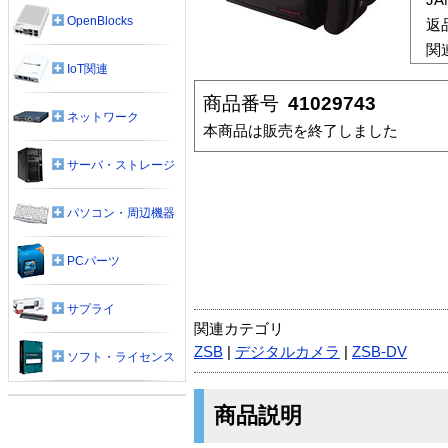
OpenBlocks
返
関
IoT関連
商品番号
41029743
ネットワーク
本商品は販売を終了しました
サーバ・ストレージ
パソコン・周辺機器
PCパーツ
サプライ
関連カテゴリ
ZSB
|
デジタルカメラ
|
ZSB-DV
ソフト・ライセンス
商品説明