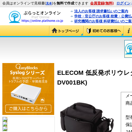
会員はオンラインで見積書(
)を
無料で作成
できます
会員登録(無料)
ログイン
見本
法人のお客様 請求書払いのご案内
学校・官公庁のお客様 校費・公費
研究機関のお客様 科研費払いのご案
ELECOM 低反発ポリウレ
DV001BK)
メ
商
型
保
J