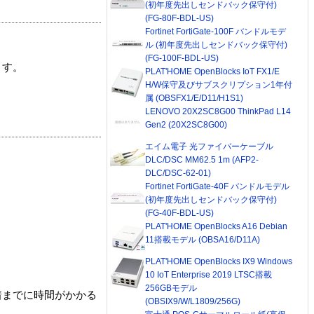
(初年度先出しセンドバック保守付)
(FG-80F-BDL-US)
Fortinet FortiGate-100F バンドルモデ
ル (初年度先出しセンドバック保守付)
(FG-100F-BDL-US)
ます。
PLAT'HOME OpenBlocks IoT FX1/E
H/W保守及びサブスクリプション1年付
属 (OBSFX1/E/D11/H1S1)
LENOVO 20X2SC8G00 ThinkPad L14
Gen2 (20X2SC8G00)
エイム電子 光ファイバーケーブル
DLC/DSC MM62.5 1m (AFP2-
DLC/DSC-62-01)
Fortinet FortiGate-40F バンドルモデル
(初年度先出しセンドバック保守付)
(FG-40F-BDL-US)
PLAT'HOME OpenBlocks A16 Debian
11搭載モデル (OBSA16/D11A)
PLAT'HOME OpenBlocks IX9 Windows
10 IoT Enterprise 2019 LTSC搭載
256GBモデル
着までに時間がかかる
(OBSIX9/W/L1809/256G)