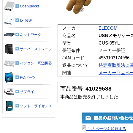
OpenBlocks
IoT関連
メーカー
ELECOM
ネットワーク
商品名
USBメモリケース
型番
CUS-05YL
サーバ・ストレージ
保証条件
メーカー保証
JANコード
4953103174986
パソコン・周辺機器
返品について
特定商取引法に
関連
メーカー商品ペ
PCパーツ
商品番号
41029588
サプライ
本商品は販売を終了しました
ソフト・ライセンス
このページを印刷する