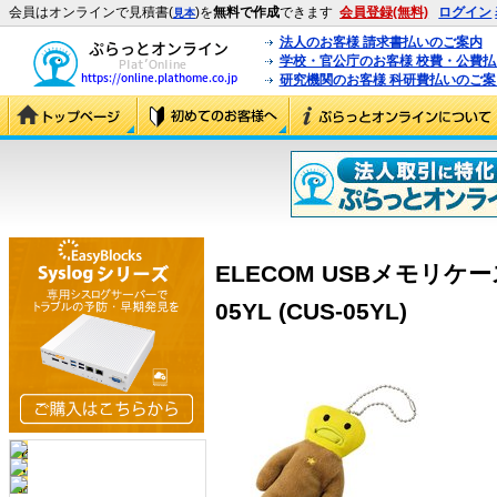
会員はオンラインで見積書(
)を
無料で作成
できます
会員登録(無料)
ログイン
見本
法人のお客様 請求書払いのご案内
学校・官公庁のお客様 校費・公費
研究機関のお客様 科研費払いのご案
ELECOM USBメモリケー
05YL (CUS-05YL)