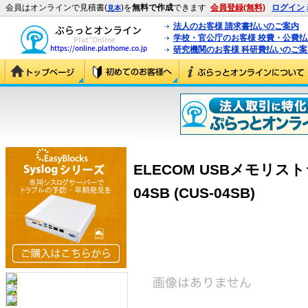
会員はオンラインで見積書(
)を
無料で作成
できます
会員登録(無料)
ログイン
見本
法人のお客様 請求書払いのご案内
学校・官公庁のお客様 校費・公費
研究機関のお客様 科研費払いのご案
ELECOM USBメモリス
04SB (CUS-04SB)