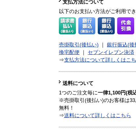
支払方法について
以下のお支払い方法がご利用で
売掛取引(後払い)
｜
銀行振込(後
換宅配便
｜
セブンイレブン決済
⇒
支払方法について詳しくはこ
送料について
1つのご注文毎に
一律1,100円(税
※売掛取引(後払い)のお客様は33
無料！
⇒
送料について詳しくはこちら