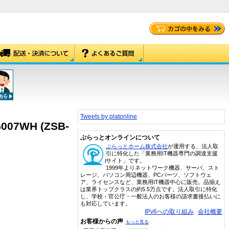
Tweets by platonline
7WH (ZSB-
ぷらっとオンラインについて
ぷらっとホーム株式会社
が運用する、法人取
引に特化した「業務用IT機器専門の調達支援
サイト」です。
1999年よりネットワーク機器、サーバ、スト
レージ、パソコン周辺機器、PCパーツ、ソフトウェ
ア、ライセンスなど、業務用IT機器中心に販売。品揃え
は業界トップクラスの約5.5万点です。法人取引に特化
し、学校・官公庁・一般法人のお客様の請求書後払いに
も対応しています。
IPv6への取り組み
会社概要
お客様からの声
もっと見る