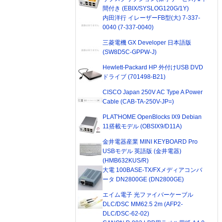
間付き (EBIX/SYSLOG120G/1Y)
内田洋行 イレーザーFB型(大) 7-337-
0040 (7-337-0040)
三菱電機 GX Developer 日本語版
(SW8D5C-GPPW-J)
Hewlett-Packard HP 外付けUSB DVD
ドライブ (701498-B21)
CISCO Japan 250V AC Type A Power
Cable (CAB-TA-250V-JP=)
PLAT'HOME OpenBlocks IX9 Debian
11搭載モデル (OBSIX9/D11A)
金井電器産業 MINI KEYBOARD Pro
USBモデル 英語版 (金井電器)
(HMB632KUS/R)
大電 100BASE-TX/FXメディアコンバ
ータ DN2800GE (DN2800GE)
エイム電子 光ファイバーケーブル
DLC/DSC MM62.5 2m (AFP2-
DLC/DSC-62-02)