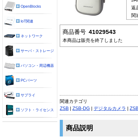
OpenBlocks
返
関
IoT関連
商品番号
41029543
ネットワーク
本商品は販売を終了しました
サーバ・ストレージ
パソコン・周辺機器
PCパーツ
サプライ
関連カテゴリ
ZSB
|
ZSB-DG
|
デジタルカメラ
|
ZSB
ソフト・ライセンス
商品説明