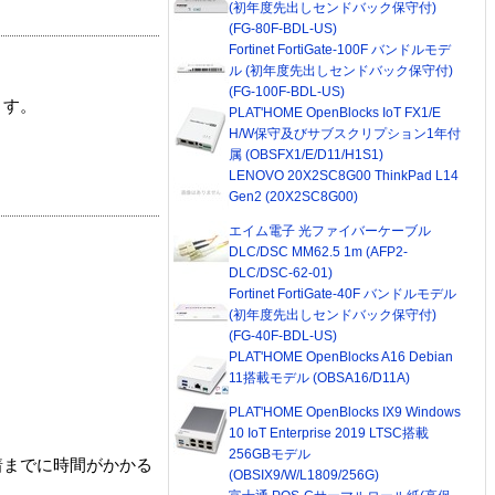
(初年度先出しセンドバック保守付)
(FG-80F-BDL-US)
Fortinet FortiGate-100F バンドルモデ
ル (初年度先出しセンドバック保守付)
(FG-100F-BDL-US)
ます。
PLAT'HOME OpenBlocks IoT FX1/E
H/W保守及びサブスクリプション1年付
属 (OBSFX1/E/D11/H1S1)
LENOVO 20X2SC8G00 ThinkPad L14
Gen2 (20X2SC8G00)
エイム電子 光ファイバーケーブル
DLC/DSC MM62.5 1m (AFP2-
DLC/DSC-62-01)
Fortinet FortiGate-40F バンドルモデル
(初年度先出しセンドバック保守付)
(FG-40F-BDL-US)
PLAT'HOME OpenBlocks A16 Debian
11搭載モデル (OBSA16/D11A)
PLAT'HOME OpenBlocks IX9 Windows
10 IoT Enterprise 2019 LTSC搭載
256GBモデル
着までに時間がかかる
(OBSIX9/W/L1809/256G)