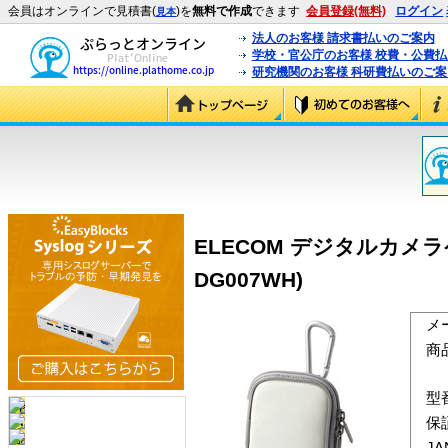
会員はオンラインで見積書(
)を
無料で作成
できます
会員登録(無料)
ログイン
見本
法人のお客様 請求書払いのご案内
学校・官公庁のお客様 校費・公費
研究機関のお客様 科研費払いのご案
ELECOM デジタルカメラケー
DG007WH)
メ
商
型
保
J