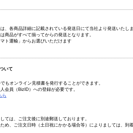
ては、各商品詳細に記載されている発送日にて当社より発送いたし
送は商品がすべて揃ってからの発送となります。
ヤマト運輸」からお選びいただけます
ついて
つでもオンライン見積書を発行することができます。
会員（BizID）への登録が必要です。
ちら
ましては、ご注文後に別途郵送しております。
のため、ご注文日時（土日祝にかかる場合等）によりましては、到