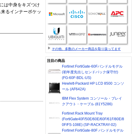
側には中身をキズつけ
出来るインナーポケッ
その他、多数のメーカー商品を取り扱ってます
注目の商品
Fortinet FortiGate-60Fバンドルモデル
(初年度先出しセンドバック保守付)
(FG-60F-BDL-US)
Hewlett-Packard HP LCD 8500 コンソ
ール (AF642A)
IBM Flex System コンソール・ブレイ
クアウト・ケーブル (81Y5286)
Fortinet Rack Mount Tray
(FortiGate40F/50E/60E/60F/61F/80E/8
0F/FS-108E) (SP-RACKTRAY-02)
Fortinet FortiGate-80F バンドルモデル