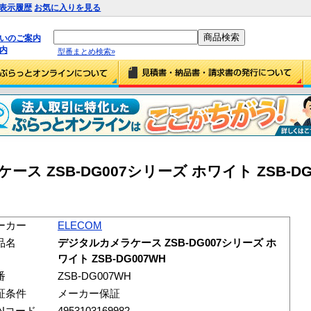
表示履歴
お気に入りを見る
払いのご案内
内
型番まとめ検索»
ス ZSB-DG007シリーズ ホワイト ZSB-DG00
ーカー
ELECOM
品名
デジタルカメラケース ZSB-DG007シリーズ ホ
ワイト ZSB-DG007WH
番
ZSB-DG007WH
証条件
メーカー保証
ANコード
4953103169982