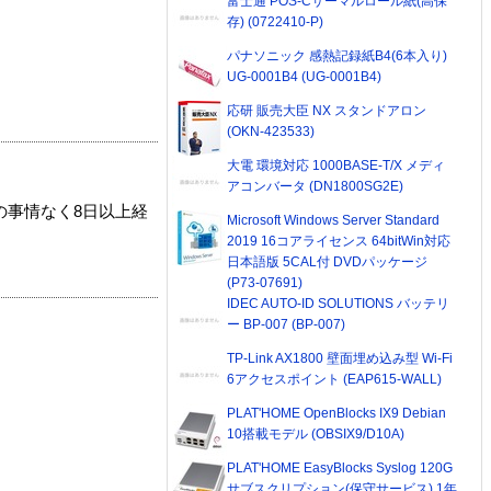
富士通 POS-Cサーマルロール紙(高保
存) (0722410-P)
パナソニック 感熱記録紙B4(6本入り)
UG-0001B4 (UG-0001B4)
応研 販売大臣 NX スタンドアロン
(OKN-423533)
大電 環境対応 1000BASE-T/X メディ
アコンバータ (DN1800SG2E)
の事情なく8日以上経
Microsoft Windows Server Standard
2019 16コアライセンス 64bitWin対応
日本語版 5CAL付 DVDパッケージ
(P73-07691)
IDEC AUTO-ID SOLUTIONS バッテリ
ー BP-007 (BP-007)
TP-Link AX1800 壁面埋め込み型 Wi-Fi
6アクセスポイント (EAP615-WALL)
PLAT'HOME OpenBlocks IX9 Debian
10搭載モデル (OBSIX9/D10A)
PLAT'HOME EasyBlocks Syslog 120G
サブスクリプション(保守サービス) 1年