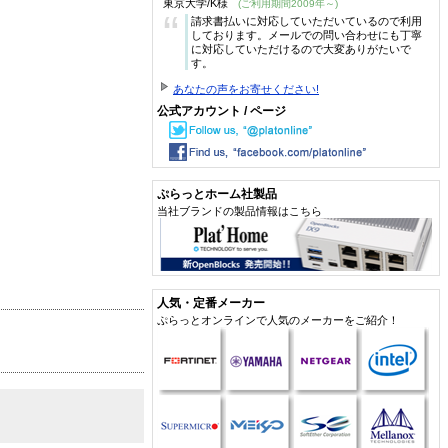
東京大学/K様
(ご利用期間2009年～)
“
請求書払いに対応していただいているので利用
しております。メールでの問い合わせにも丁寧
に対応していただけるので大変ありがたいで
す。
あなたの声をお寄せください!
公式アカウント / ページ
ぷらっとホーム社製品
当社ブランドの製品情報はこちら
人気・定番メーカー
ぷらっとオンラインで人気のメーカーをご紹介！