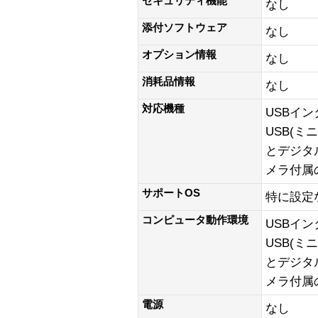
セキュリティ機能
なし
添付ソフトウェア
なし
オプション情報
なし
消耗品情報
なし
対応機種
USBイ
USB(ミ
とデジタ
メラ付属
サポートOS
特に設定
コンピュータ動作環境
USBイ
USB(ミ
とデジタ
メラ付属
電源
なし