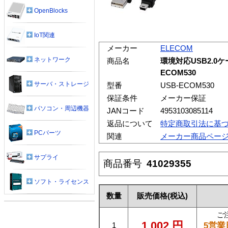
OpenBlocks
IoT関連
メーカー
ELECOM
ネットワーク
商品名
環境対応USB2.0ケー
ECOM530
サーバ・ストレージ
型番
USB-ECOM530
保証条件
メーカー保証
パソコン・周辺機器
JANコード
4953103085114
返品について
特定商取引法に基
PCパーツ
関連
メーカー商品ペー
サプライ
商品番号
41029355
ソフト・ライセンス
数量
販売価格
(税込)
ご
1,002
円
5営業
1