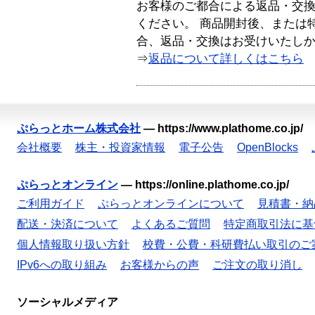
お客様のご都合による返品・交
ください。 商品開封後、または
合、返品・交換はお受けいたし
⇒
返品について詳しくはこちら
ぷらっとホーム株式会社
—
https://www.plathome.co.jp/
会社概要
株主・投資家情報
電子公告
OpenBlocks
ぷらっとオンライン
—
https://online.plathome.co.jp/
ご利用ガイド
ぷらっとオンラインについて
見積書・納
配送・決済について
よくあるご質問
特定商取引法に基
個人情報取り扱い方針
校費・公費・科研費払い取引のご
IPv6への取り組み
お客様からの声
ご注文の取り消し
ソーシャルメディア