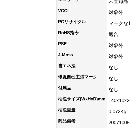
未登録品
VCCI
対象外
PCリサイクル
マークな
RoHS指令
適合
PSE
対象外
J-Moss
対象外
省エネ法
なし
環境自己主張マーク
なし
付属品
なし
梱包サイズ(WxHxD)mm
140x10x
梱包重量
0.072Kg
商品備考
20071008