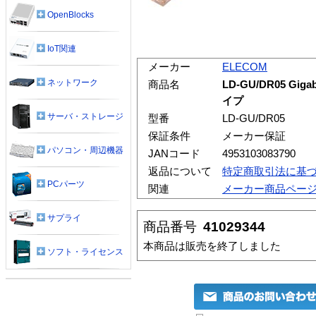
OpenBlocks
IoT関連
メーカー
ELECOM
ネットワーク
商品名
LD-GU/DR05 G
イプ
サーバ・ストレージ
型番
LD-GU/DR05
保証条件
メーカー保証
パソコン・周辺機器
JANコード
4953103083790
返品について
特定商取引法に基
PCパーツ
関連
メーカー商品ペー
サプライ
商品番号
41029344
本商品は販売を終了しました
ソフト・ライセンス