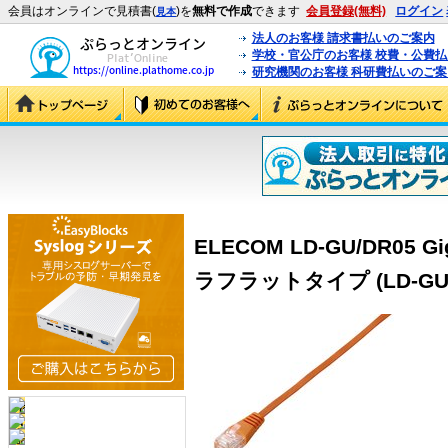
会員はオンラインで見積書(
)を
無料で作成
できます
会員登録(無料)
ログイン
見本
法人のお客様 請求書払いのご案内
学校・官公庁のお客様 校費・公費
研究機関のお客様 科研費払いのご案
ELECOM LD-GU/DR05 
ラフラットタイプ (LD-GU/