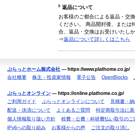
返品について
お客様のご都合による返品・交
ください。 商品開封後、または
合、返品・交換はお受けいたし
⇒
返品について詳しくはこちら
ぷらっとホーム株式会社
—
https://www.plathome.co.jp/
会社概要
株主・投資家情報
電子公告
OpenBlocks
ぷらっとオンライン
—
https://online.plathome.co.jp/
ご利用ガイド
ぷらっとオンラインについて
見積書・納
配送・決済について
よくあるご質問
特定商取引法に基
個人情報取り扱い方針
校費・公費・科研費払い取引のご
IPv6への取り組み
お客様からの声
ご注文の取り消し