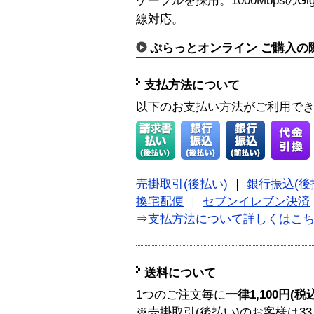
ケーブルを採用。1000MbpsのGig
線対応。
ぷらっとオンライン ご購入の
支払方法について
以下のお支払い方法がご利用で
売掛取引(後払い)
｜
銀行振込(後
換宅配便
｜
セブンイレブン決済
⇒
支払方法について詳しくはこ
送料について
1つのご注文毎に
一律1,100円(税
※売掛取引(後払い)のお客様は33