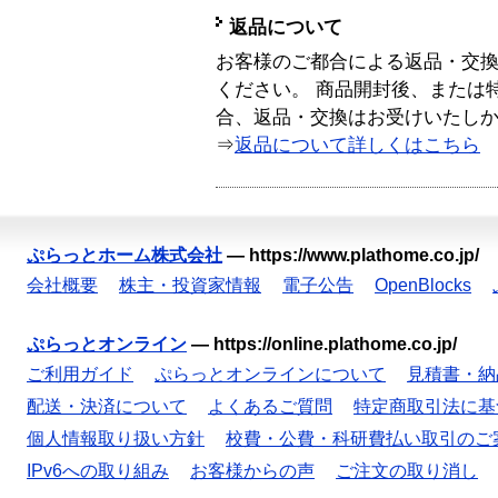
返品について
お客様のご都合による返品・交
ください。 商品開封後、または
合、返品・交換はお受けいたし
⇒
返品について詳しくはこちら
ぷらっとホーム株式会社
—
https://www.plathome.co.jp/
会社概要
株主・投資家情報
電子公告
OpenBlocks
ぷらっとオンライン
—
https://online.plathome.co.jp/
ご利用ガイド
ぷらっとオンラインについて
見積書・納
配送・決済について
よくあるご質問
特定商取引法に基
個人情報取り扱い方針
校費・公費・科研費払い取引のご
IPv6への取り組み
お客様からの声
ご注文の取り消し