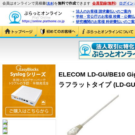
会員はオンラインで見積書(
)を
無料で作成
できます
会員登録(無料)
ログイン
見本
法人のお客様 請求書払いのご案内
学校・官公庁のお客様 校費・公費
研究機関のお客様 科研費払いのご案
ELECOM LD-GU/BE10 
ラフラットタイプ (LD-GU/