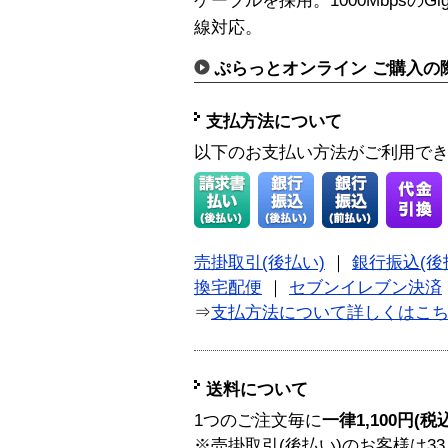
ケーブルを採用。1000MbpsのGig
線対応。
ぷらっとオンライン ご購入の
支払方法について
以下のお支払い方法がご利用で
売掛取引(後払い)
｜
銀行振込(後
換宅配便
｜
セブンイレブン決済
⇒
支払方法について詳しくはこ
送料について
1つのご注文毎に
一律1,100円(税
※売掛取引(後払い)のお客様は33