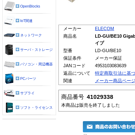
OpenBlocks
IoT関連
メーカー
ELECOM
ネットワーク
商品名
LD-GU/BE10 G
イプ
サーバ・ストレージ
型番
LD-GU/BE10
保証条件
メーカー保証
パソコン・周辺機器
JANコード
4953103083639
返品について
特定商取引法に基
PCパーツ
関連
メーカー商品ペー
サプライ
商品番号
41029338
本商品は販売を終了しました
ソフト・ライセンス