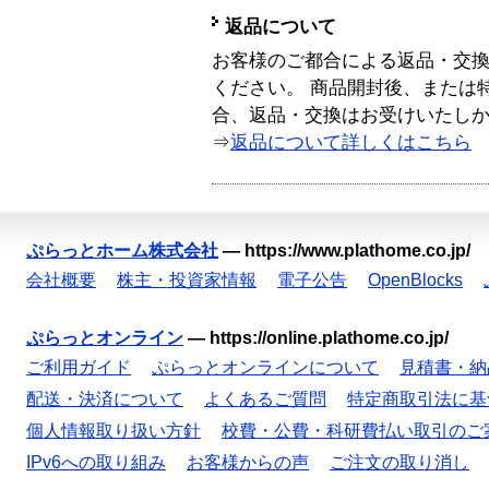
返品について
お客様のご都合による返品・交
ください。 商品開封後、または
合、返品・交換はお受けいたし
⇒
返品について詳しくはこちら
ぷらっとホーム株式会社
—
https://www.plathome.co.jp/
会社概要
株主・投資家情報
電子公告
OpenBlocks
ぷらっとオンライン
—
https://online.plathome.co.jp/
ご利用ガイド
ぷらっとオンラインについて
見積書・納
配送・決済について
よくあるご質問
特定商取引法に基
個人情報取り扱い方針
校費・公費・科研費払い取引のご
IPv6への取り組み
お客様からの声
ご注文の取り消し