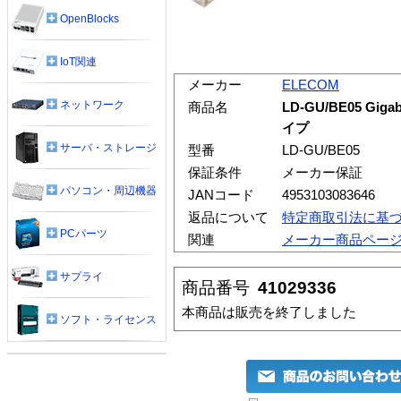
OpenBlocks
IoT関連
メーカー
ELECOM
ネットワーク
商品名
LD-GU/BE05 G
イプ
サーバ・ストレージ
型番
LD-GU/BE05
保証条件
メーカー保証
パソコン・周辺機器
JANコード
4953103083646
返品について
特定商取引法に基
PCパーツ
関連
メーカー商品ペー
サプライ
商品番号
41029336
本商品は販売を終了しました
ソフト・ライセンス