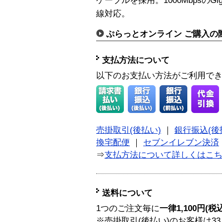
ケーブルを採用。1000MbpsのGig
線対応。
ぷらっとオンライン ご購入の
支払方法について
以下のお支払い方法がご利用で
売掛取引(後払い)
｜
銀行振込(後
換宅配便
｜
セブンイレブン決済
⇒
支払方法について詳しくはこ
送料について
1つのご注文毎に
一律1,100円(税
※売掛取引(後払い)のお客様は33