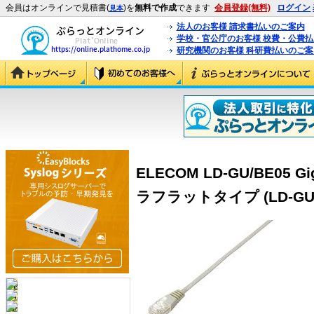
会員はオンラインで見積書(
)を
無料で作成
できます
会員登録(無料)
ログイン
見本
法人のお客様 請求書払いのご案内
学校・官公庁のお客様 校費・公費
研究機関のお客様 科研費払いのご案
ELECOM LD-GU/BE05 
ラフラットタイプ (LD-GU/