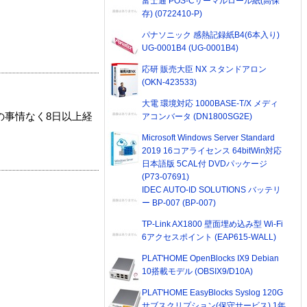
富士通 POS-Cサーマルロール紙(高保
存) (0722410-P)
パナソニック 感熱記録紙B4(6本入り)
UG-0001B4 (UG-0001B4)
応研 販売大臣 NX スタンドアロン
(OKN-423533)
大電 環境対応 1000BASE-T/X メディ
の事情なく8日以上経
アコンバータ (DN1800SG2E)
Microsoft Windows Server Standard
2019 16コアライセンス 64bitWin対応
日本語版 5CAL付 DVDパッケージ
(P73-07691)
IDEC AUTO-ID SOLUTIONS バッテリ
ー BP-007 (BP-007)
TP-Link AX1800 壁面埋め込み型 Wi-Fi
6アクセスポイント (EAP615-WALL)
PLAT'HOME OpenBlocks IX9 Debian
10搭載モデル (OBSIX9/D10A)
PLAT'HOME EasyBlocks Syslog 120G
サブスクリプション(保守サービス) 1年