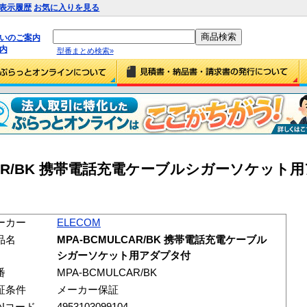
表示履歴
お気に入りを見る
払いのご案内
内
型番まとめ検索»
ULCAR/BK 携帯電話充電ケーブルシガーソケット
ーカー
ELECOM
品名
MPA-BCMULCAR/BK 携帯電話充電ケーブル
シガーソケット用アダプタ付
番
MPA-BCMULCAR/BK
証条件
メーカー保証
ANコード
4953103099104