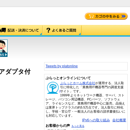
Tweets by platonline
用アダプタ付
ぷらっとオンラインについて
ぷらっとホーム株式会社
が運用する、法人取
引に特化した「業務用IT機器専門の調達支援
サイト」です。
1999年よりネットワーク機器、サーバ、スト
レージ、パソコン周辺機器、PCパーツ、ソフトウェ
ア、ライセンスなど、業務用IT機器中心に販売。品揃え
は業界トップクラスの約5.5万点です。法人取引に特化
し、学校・官公庁・一般法人のお客様の請求書後払いに
も対応しています。
IPv6への取り組み
会社概要
お客様からの声
もっと見る