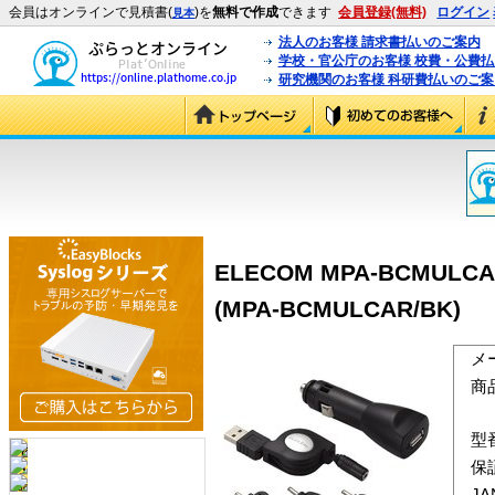
会員はオンラインで見積書(
)を
無料で作成
できます
会員登録(無料)
ログイン
見本
法人のお客様 請求書払いのご案内
学校・官公庁のお客様 校費・公費
研究機関のお客様 科研費払いのご案
ELECOM MPA-BCM
(MPA-BCMULCAR/BK)
メ
商
型
保
J