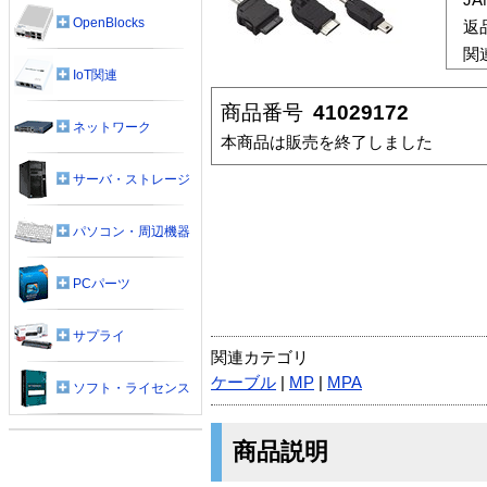
OpenBlocks
返
関
IoT関連
商品番号
41029172
ネットワーク
本商品は販売を終了しました
サーバ・ストレージ
パソコン・周辺機器
PCパーツ
サプライ
関連カテゴリ
ケーブル
|
MP
|
MPA
ソフト・ライセンス
商品説明