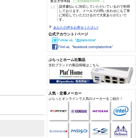
東京大学/K様
(ご利用期間2009年～)
“
請求書払いに対応していただいているので利用
しております。メールでの問い合わせにも丁寧
に対応していただけるので大変ありがたいで
す。
あなたの声をお寄せください!
公式アカウント / ページ
ぷらっとホーム社製品
当社ブランドの製品情報はこちら
人気・定番メーカー
ぷらっとオンラインで人気のメーカーをご紹介！