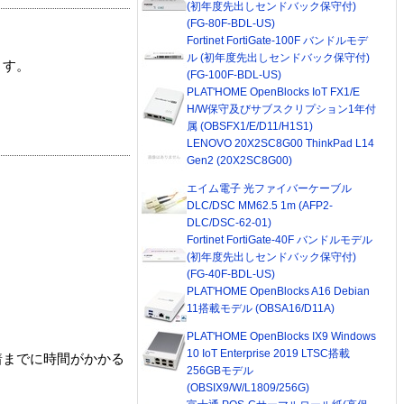
(初年度先出しセンドバック保守付)
(FG-80F-BDL-US)
Fortinet FortiGate-100F バンドルモデ
ル (初年度先出しセンドバック保守付)
ます。
(FG-100F-BDL-US)
PLAT'HOME OpenBlocks IoT FX1/E
H/W保守及びサブスクリプション1年付
属 (OBSFX1/E/D11/H1S1)
LENOVO 20X2SC8G00 ThinkPad L14
Gen2 (20X2SC8G00)
エイム電子 光ファイバーケーブル
DLC/DSC MM62.5 1m (AFP2-
DLC/DSC-62-01)
Fortinet FortiGate-40F バンドルモデル
(初年度先出しセンドバック保守付)
(FG-40F-BDL-US)
PLAT'HOME OpenBlocks A16 Debian
11搭載モデル (OBSA16/D11A)
PLAT'HOME OpenBlocks IX9 Windows
10 IoT Enterprise 2019 LTSC搭載
着までに時間がかかる
256GBモデル
(OBSIX9/W/L1809/256G)