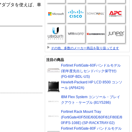
アダプタを使えば、車
その他、多数のメーカー商品を取り扱ってます
注目の商品
Fortinet FortiGate-60Fバンドルモデル
(初年度先出しセンドバック保守付)
(FG-60F-BDL-US)
Hewlett-Packard HP LCD 8500 コンソ
ール (AF642A)
IBM Flex System コンソール・ブレイ
クアウト・ケーブル (81Y5286)
Fortinet Rack Mount Tray
(FortiGate40F/50E/60E/60F/61F/80E/8
0F/FS-108E) (SP-RACKTRAY-02)
Fortinet FortiGate-80F バンドルモデル