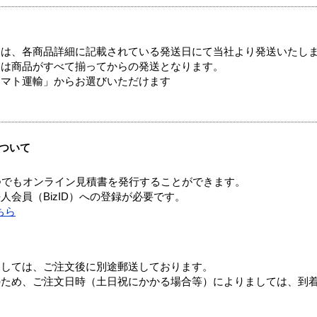
ては、各商品詳細に記載されている発送日にて当社より発送いたし
送は商品がすべて揃ってからの発送となります。
ヤマト運輸」からお選びいただけます
ついて
つでもオンライン見積書を発行することができます。
会員（BizID）への登録が必要です。
ちら
ましては、ご注文後に別途郵送しております。
のため、ご注文日時（土日祝にかかる場合等）によりましては、到