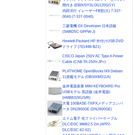
間付き (EBIX/SYSLOG120G/1Y)
内田洋行 イレーザーFB型(大) 7-337-
0040 (7-337-0040)
三菱電機 GX Developer 日本語版
(SW8D5C-GPPW-J)
Hewlett-Packard HP 外付けUSB DVD
ドライブ (701498-B21)
CISCO Japan 250V AC Type A Power
Cable (CAB-TA-250V-JP=)
PLAT'HOME OpenBlocks IX9 Debian
11搭載モデル (OBSIX9/D11A)
金井電器産業 MINI KEYBOARD Pro
USBモデル 英語版 (金井電器)
(HMB632KUS/R)
大電 100BASE-TX/FXメディアコンバ
ータ DN2800GE (DN2800GE)
エイム電子 光ファイバーケーブル
DLC/DSC MM62.5 2m (AFP2-
DLC/DSC-62-02)