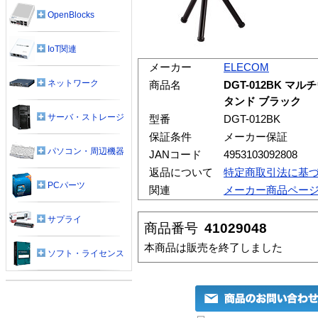
OpenBlocks
IoT関連
メーカー
ELECOM
ネットワーク
商品名
DGT-012BK 
タンド ブラック
サーバ・ストレージ
型番
DGT-012BK
保証条件
メーカー保証
パソコン・周辺機器
JANコード
4953103092808
返品について
特定商取引法に基
PCパーツ
関連
メーカー商品ペー
サプライ
商品番号
41029048
本商品は販売を終了しました
ソフト・ライセンス