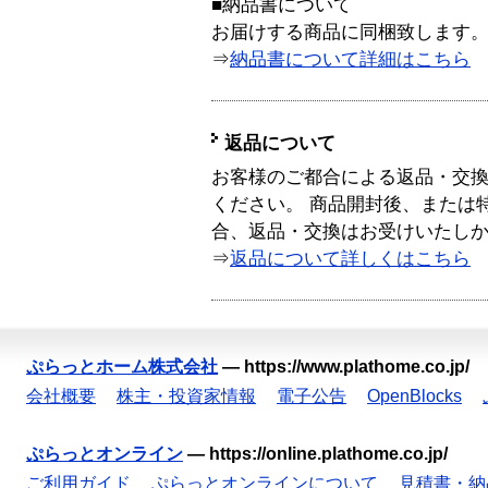
■納品書について
お届けする商品に同梱致します
⇒
納品書について詳細はこちら
返品について
お客様のご都合による返品・交
ください。 商品開封後、または
合、返品・交換はお受けいたし
⇒
返品について詳しくはこちら
ぷらっとホーム株式会社
—
https://www.plathome.co.jp/
会社概要
株主・投資家情報
電子公告
OpenBlocks
ぷらっとオンライン
—
https://online.plathome.co.jp/
ご利用ガイド
ぷらっとオンラインについて
見積書・納