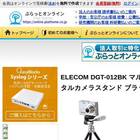
会員はオンラインで見積書(
)を
無料で作成
できます
会員登録(無料)
ログイン
見本
法人のお客様 請求書払いのご案内
学校・官公庁のお客様 校費・公費
研究機関のお客様 科研費払いのご案
ELECOM DGT-012B
タルカメラスタンド ブラック 