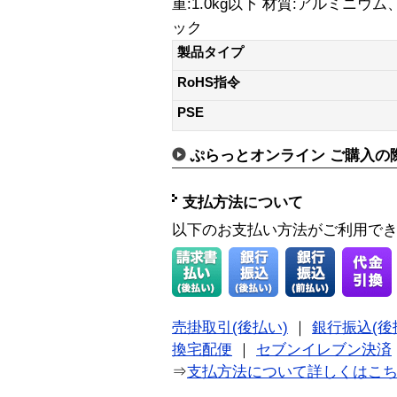
重:1.0kg以下 材質:アルミニウム
ック
製品タイプ
RoHS指令
PSE
ぷらっとオンライン ご購入の
支払方法について
以下のお支払い方法がご利用で
売掛取引(後払い)
｜
銀行振込(後
換宅配便
｜
セブンイレブン決済
⇒
支払方法について詳しくはこ