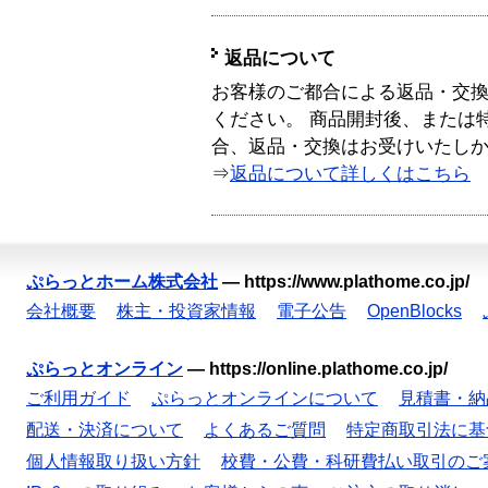
返品について
お客様のご都合による返品・交
ください。 商品開封後、または
合、返品・交換はお受けいたし
⇒
返品について詳しくはこちら
ぷらっとホーム株式会社
—
https://www.plathome.co.jp/
会社概要
株主・投資家情報
電子公告
OpenBlocks
ぷらっとオンライン
—
https://online.plathome.co.jp/
ご利用ガイド
ぷらっとオンラインについて
見積書・納
配送・決済について
よくあるご質問
特定商取引法に基
個人情報取り扱い方針
校費・公費・科研費払い取引のご