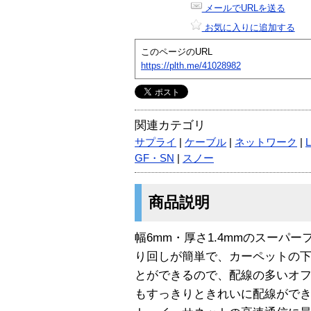
メールでURLを送る
お気に入りに追加する
このページのURL
https://plth.me/41028982
関連カテゴリ
サプライ
|
ケーブル
|
ネットワーク
|
GF・SN
|
スノー
商品説明
幅6mm・厚さ1.4mmのスーパ
り回しが簡単で、カーペットの
とができるので、配線の多いオ
もすっきりときれいに配線がで