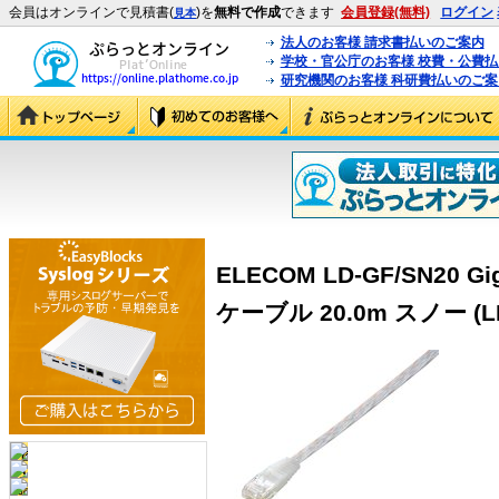
会員はオンラインで見積書(
)を
無料で作成
できます
会員登録(無料)
ログイン
見本
法人のお客様 請求書払いのご案内
学校・官公庁のお客様 校費・公費
研究機関のお客様 科研費払いのご案
ELECOM LD-GF/SN20 
ケーブル 20.0m スノー (LD