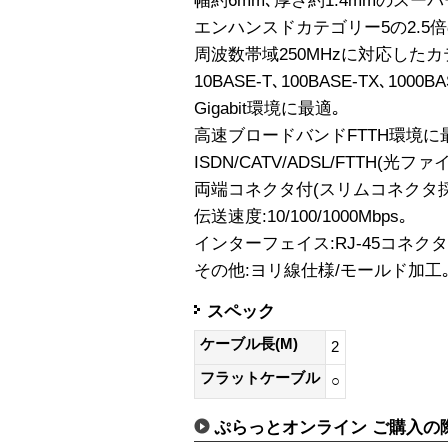
幅約6mm､厚さ約1.4mmのス
エンハンスドカテゴリー5の2.5
周波数帯域250MHzに対応したカ
10BASE-T､100BASE-TX､1000
Gigabit環境に最適｡
高速ブロードバンドFTTH環境に
ISDN/CATV/ADSL/FTTH(光フ
両端コネクタ付(スリムコネクタ採
伝送速度:10/100/1000Mbps｡
インターフェイス:RJ-45コネクタ
その他:ヨリ線仕様/モールド加工
スペック
ケーブル長(M)
2
フラットケーブル
○
ぷらっとオンライン ご購入の