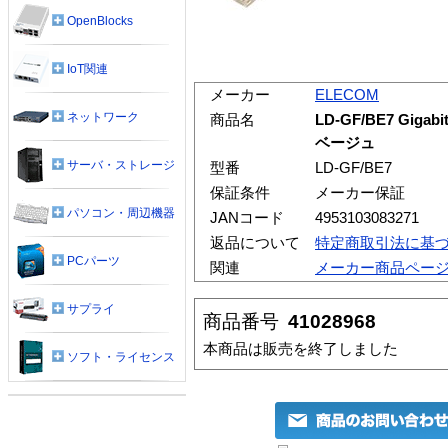
OpenBlocks
IoT関連
メーカー
ELECOM
ネットワーク
商品名
LD-GF/BE7 Gig
ベージュ
サーバ・ストレージ
型番
LD-GF/BE7
保証条件
メーカー保証
パソコン・周辺機器
JANコード
4953103083271
返品について
特定商取引法に基
PCパーツ
関連
メーカー商品ペー
サプライ
商品番号
41028968
本商品は販売を終了しました
ソフト・ライセンス