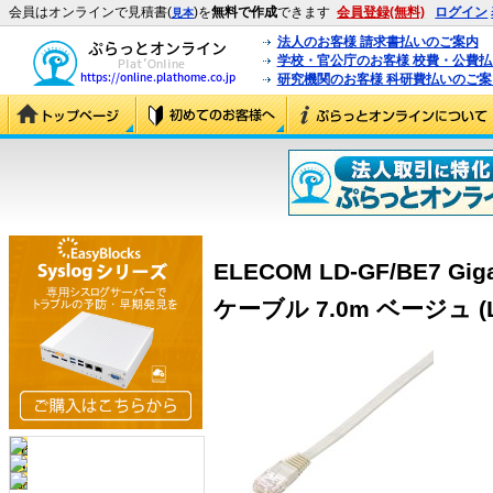
会員はオンラインで見積書(
)を
無料で作成
できます
会員登録(無料)
ログイン
見本
法人のお客様 請求書払いのご案内
学校・官公庁のお客様 校費・公費
研究機関のお客様 科研費払いのご案
ELECOM LD-GF/BE7 
ケーブル 7.0m ベージュ (LD