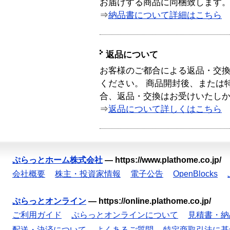
お届けする商品に同梱致します
⇒
納品書について詳細はこちら
返品について
お客様のご都合による返品・交
ください。 商品開封後、または
合、返品・交換はお受けいたし
⇒
返品について詳しくはこちら
ぷらっとホーム株式会社
—
https://www.plathome.co.jp/
会社概要
株主・投資家情報
電子公告
OpenBlocks
ぷらっとオンライン
—
https://online.plathome.co.jp/
ご利用ガイド
ぷらっとオンラインについて
見積書・納
配送・決済について
よくあるご質問
特定商取引法に基