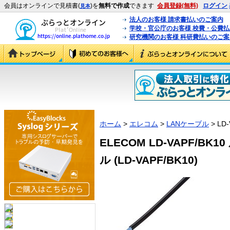
会員はオンラインで見積書(
)を
無料で作成
できます
会員登録(無料)
ログイン
見本
法人のお客様 請求書払いのご案内
学校・官公庁のお客様 校費・公費
研究機関のお客様 科研費払いのご案
ホーム
>
エレコム
>
LANケーブル
> LD-
ELECOM LD-VAPF/BK
ル (LD-VAPF/BK10)