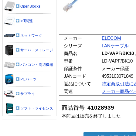
OpenBlocks
IoT関連
ネットワーク
メーカー
ELECOM
シリーズ
LANケーブル
サーバ・ストレージ
商品名
LD-VAPF/BK
型番
LD-VAPF/BK10
パソコン・周辺機器
保証条件
メーカー保証
JANコード
4953103071049
PCパーツ
返品について
特定商取引法に
関連
メーカー商品ペ
サプライ
商品番号
41028939
ソフト・ライセンス
本商品は販売を終了しました