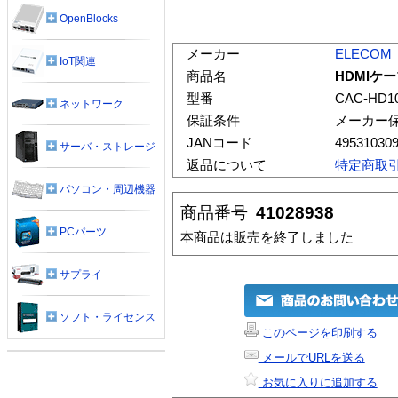
OpenBlocks
メーカー
ELECOM
IoT関連
商品名
HDMIケーブ
型番
CAC-HD1
ネットワーク
保証条件
メーカー
JANコード
49531030
サーバ・ストレージ
返品について
特定商取
パソコン・周辺機器
商品番号
41028938
PCパーツ
本商品は販売を終了しました
サプライ
ソフト・ライセンス
このページを印刷する
メールでURLを送る
お気に入りに追加する