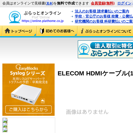
会員はオンラインで見積書(
)を
無料で作成
できます
会員登録(無料)
ログイン
見本
法人のお客様 請求書払いのご案内
学校・官公庁のお客様 校費・公費
研究機関のお客様 科研費払いのご案
ELECOM HDMIケーブル(1m)