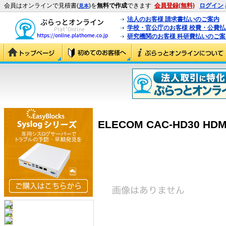
会員はオンラインで見積書(
)を
無料で作成
できます
会員登録(無料)
ログイン
見本
法人のお客様 請求書払いのご案内
学校・官公庁のお客様 校費・公費
研究機関のお客様 科研費払いのご案
ELECOM CAC-HD30 HD