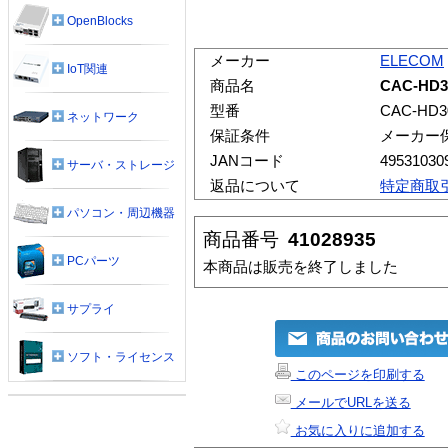
OpenBlocks
メーカー
ELECOM
IoT関連
商品名
CAC-HD
型番
CAC-HD3
ネットワーク
保証条件
メーカー
JANコード
49531030
サーバ・ストレージ
返品について
特定商取
パソコン・周辺機器
商品番号
41028935
PCパーツ
本商品は販売を終了しました
サプライ
ソフト・ライセンス
このページを印刷する
メールでURLを送る
お気に入りに追加する